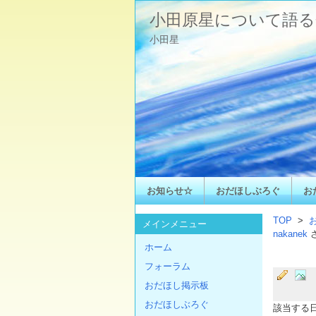
小田原星について語る
小田星
お知らせ☆
おだほしぶろぐ
お
TOP
>
メインメニュー
nakanek
ホーム
フォーラム
おだほし掲示板
おだほしぶろぐ
該当する