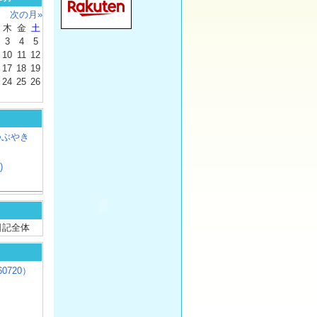
次の月»
木
金
土
3
4
5
10
11
12
17
18
19
24
25
26
つぶやき
)
/ 日記全体
0720）
じ
）