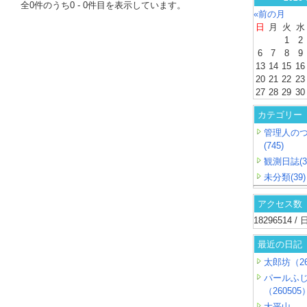
全
0
件のうち
0
-
0
件目を表示しています。
«前の月
日
月
火
水
1
2
6
7
8
9
13
14
15
16
20
21
22
23
27
28
29
30
カテゴリー
管理人の
(745)
観測日誌(3
未分類(39)
アクセス数
18296514 
最近の日記
太郎坊（26
パールふ
（260505
大平山