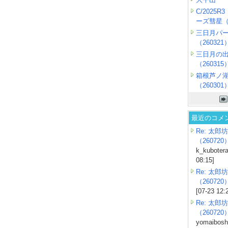
C/2025
ーズ彗星（2
三日月パ
（260321
三日月の
（260315
箱根芦ノ
（260301
最近のコメ
Re: 太郎坊
（260720
k_kubotera
08:15]
Re: 太郎坊
（260720
[07-23 12:
Re: 太郎坊
（260720
yomaiboshi