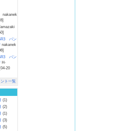
）
nakanek
28]
amazaki
50]
025R3 パン
彗
nakanek
08]
025R3 パン
彗
H-
[04-20
メント一覧
月
(1)
月
(2)
月
(1)
月
(3)
月
(5)