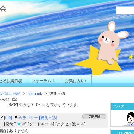
会
だほし掲示板
フォーラム！
お気に入り♪
おだほし日記
>
nakanek
> 観測日誌
さんの日記
全
0
件のうち
0
-
0
件目を表示しています。
アバター
[0-9]
カテゴリー [観測日誌]
[投稿日
] [タイトル
] [アクセス数
]
日記はありません
<<
2026