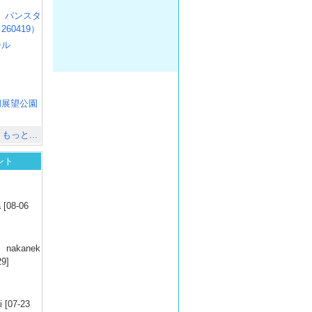
R3 パンスタ
60419）
ール
）
出
）
湖展望公園
）
もっと...
ント
）
 [08-06
）
nakanek
29]
）
 [07-23