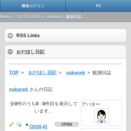
簡単ログイン
PC
Home
>
おだほし日記
>
nakanek
> 観測日誌
RSS Links
おだほし日記
TOP
>
おだほし日記
>
nakanek
> 観測日誌
nakanek
さんの日記
全
0
件のうち
0
-
0
件目を表示して
アバター
います。
[2026-6]