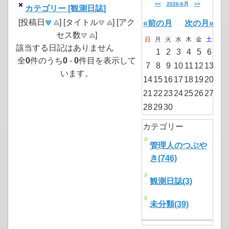
<<
2026-6月
>>
カテゴリー [観測日誌]
[投稿日
] [タイトル
] [アク
«前の月
次の月»
セス数
]
日
月
火
水
木
金
土
該当する日記はありません
1
2
3
4
5
6
全
0
件のうち
0
-
0
件目を表示して
7
8
9
10
11
12
13
います。
14
15
16
17
18
19
20
21
22
23
24
25
26
27
28
29
30
カテゴリー
管理人のつぶや
き(746)
観測日誌(3)
未分類(39)