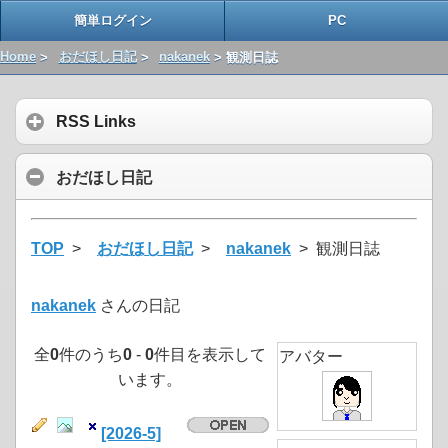
簡単ログイン
PC
Home
>
おだほし日記
>
nakanek
> 観測日誌
RSS Links
おだほし日記
TOP
>
おだほし日記
>
nakanek
> 観測日誌
nakanek
さんの日記
全
0
件のうち
0
-
0
件目を表示して
アバター
います。
[2026-5]