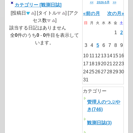
<<
2026-5月
>>
カテゴリー [観測日誌]
[投稿日
] [タイトル
] [アク
«前の月
次の月»
セス数
]
日
月
火
水
木
金
土
該当する日記はありません
1
2
全
0
件のうち
0
-
0
件目を表示して
います。
3
4
5
6
7
8
9
10
11
12
13
14
15
16
17
18
19
20
21
22
23
24
25
26
27
28
29
30
31
カテゴリー
管理人のつぶや
き(746)
観測日誌(3)