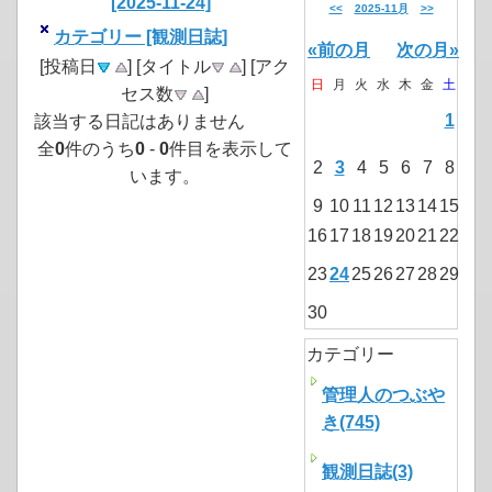
[2025-11-24]
<<
2025-11月
>>
カテゴリー [観測日誌]
«前の月
次の月»
[投稿日
] [タイトル
] [アク
日
月
火
水
木
金
土
セス数
]
1
該当する日記はありません
全
0
件のうち
0
-
0
件目を表示して
2
3
4
5
6
7
8
います。
9
10
11
12
13
14
15
16
17
18
19
20
21
22
23
24
25
26
27
28
29
30
カテゴリー
管理人のつぶや
き(745)
観測日誌(3)