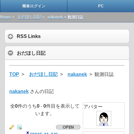
簡単ログイン
PC
Home
>
おだほし日記
>
nakanek
> 観測日誌
RSS Links
おだほし日記
TOP
>
おだほし日記
>
nakanek
> 観測日誌
nakanek
さんの日記
全
0
件のうち
0
-
0
件目を表示して
アバター
います。