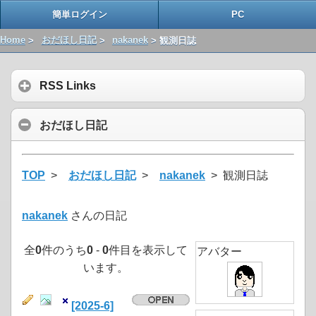
簡単ログイン
PC
Home
>
おだほし日記
>
nakanek
> 観測日誌
RSS Links
おだほし日記
TOP
>
おだほし日記
>
nakanek
> 観測日誌
nakanek
さんの日記
全
0
件のうち
0
-
0
件目を表示して
アバター
います。
[2025-6]