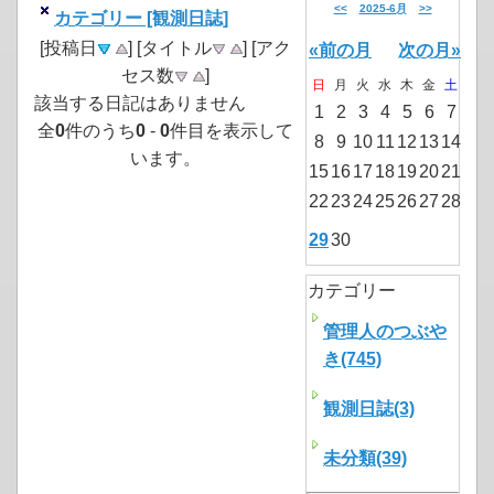
<<
2025-6月
>>
カテゴリー [観測日誌]
[投稿日
] [タイトル
] [アク
«前の月
次の月»
セス数
]
日
月
火
水
木
金
土
該当する日記はありません
1
2
3
4
5
6
7
全
0
件のうち
0
-
0
件目を表示して
8
9
10
11
12
13
14
います。
15
16
17
18
19
20
21
22
23
24
25
26
27
28
29
30
カテゴリー
管理人のつぶや
き(745)
観測日誌(3)
未分類(39)