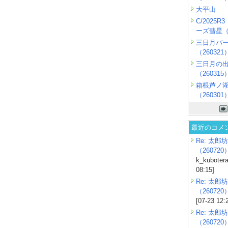
大平山
C/2025
ーズ彗星（2
三日月パ
（260321
三日月の
（260315
箱根芦ノ
（260301
最近のコメ
Re: 太郎坊
（260720
k_kubotera
08:15]
Re: 太郎坊
（260720
[07-23 12:
Re: 太郎坊
（260720