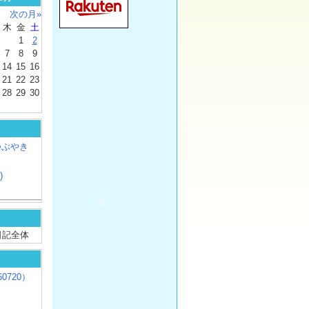
次の月»
木
金
土
1
2
7
8
9
14
15
16
21
22
23
28
29
30
つぶやき
)
/ 日記全体
0720）
じ
）