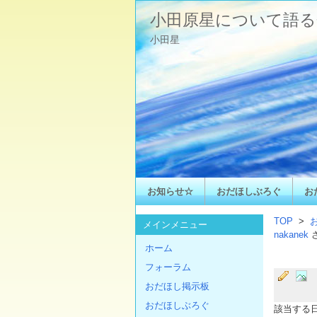
小田原星について語る
小田星
お知らせ☆
おだほしぶろぐ
お
TOP
>
メインメニュー
nakanek
ホーム
フォーラム
おだほし掲示板
おだほしぶろぐ
該当する