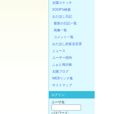
太陽スケッチ
XOOPS検索
おだほし日記
最新の日記一覧
画像一覧
コメント一覧
おだほし的富岳百景
ニュース
ユーザー招待
ふぉと掲示板
太陽ブログ
WEBリンク集
サイトマップ
ログイン
ユーザ名:
パスワード: