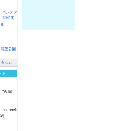
R3 パンスタ
60419）
ール
）
出
）
湖展望公園
）
もっと...
ント
）
 [08-06
）
nakanek
29]
）