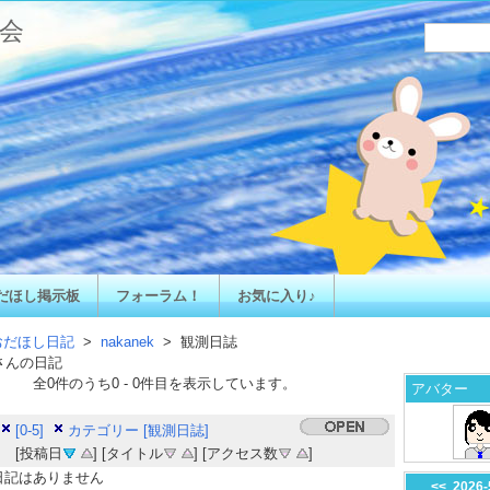
会
だほし掲示板
フォーラム！
お気に入り♪
おだほし日記
>
nakanek
> 観測日誌
さんの日記
全
0
件のうち
0
-
0
件目を表示しています。
アバター
[0-5]
カテゴリー [観測日誌]
[投稿日
] [タイトル
] [アクセス数
]
日記はありません
<<
2026