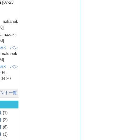
 [07-23
）
nakanek
28]
amazaki
50]
025R3 パン
彗
nakanek
08]
025R3 パン
彗
H-
[04-20
メント一覧
月
(1)
月
(2)
月
(8)
月
(3)