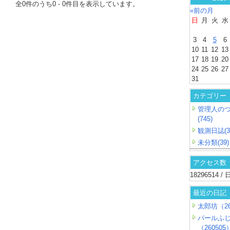
全
0
件のうち
0
-
0
件目を表示しています。
«前の月
日
月
火
水
3
4
5
6
10
11
12
13
17
18
19
20
24
25
26
27
31
カテゴリー
管理人の
(745)
観測日誌(3
未分類(39)
アクセス数
18296514 
最近の日記
太郎坊（26
パールふ
（260505