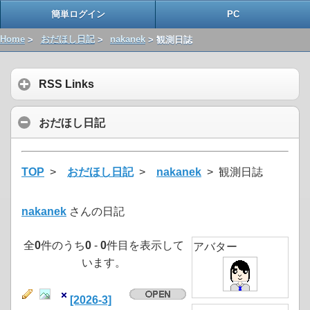
簡単ログイン
PC
Home
>
おだほし日記
>
nakanek
> 観測日誌
RSS Links
おだほし日記
TOP
>
おだほし日記
>
nakanek
> 観測日誌
nakanek
さんの日記
全
0
件のうち
0
-
0
件目を表示して
アバター
います。
[2026-3]