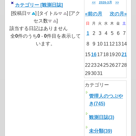
<<
2026-3月
>>
カテゴリー [観測日誌]
[投稿日
] [タイトル
] [アク
«前の月
次の月»
セス数
]
日
月
火
水
木
金
土
該当する日記はありません
1
2
3
4
5
6
7
全
0
件のうち
0
-
0
件目を表示して
います。
8
9
10
11
12
13
14
15
16
17
18
19
20
21
22
23
24
25
26
27
28
29
30
31
カテゴリー
管理人のつぶや
き(745)
観測日誌(3)
未分類(39)