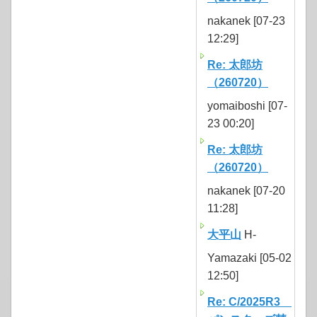
nakanek [07-23
12:29]
Re: 太郎坊
（260720）
yomaiboshi [07-
23 00:20]
Re: 太郎坊
（260720）
nakanek [07-20
11:28]
大平山
H-
Yamazaki [05-02
12:50]
Re: C/2025R3