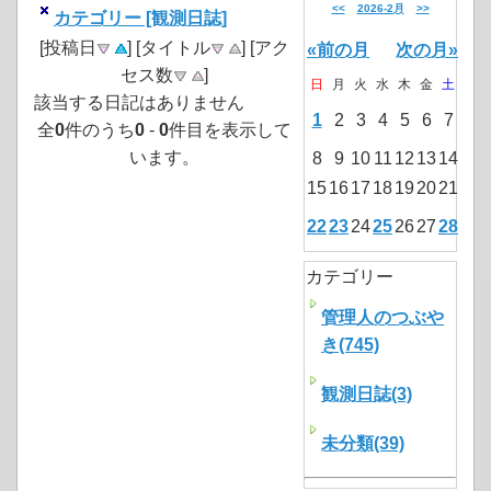
<<
2026-2月
>>
カテゴリー [観測日誌]
[投稿日
] [タイトル
] [アク
«前の月
次の月»
セス数
]
日
月
火
水
木
金
土
該当する日記はありません
1
2
3
4
5
6
7
全
0
件のうち
0
-
0
件目を表示して
います。
8
9
10
11
12
13
14
15
16
17
18
19
20
21
22
23
24
25
26
27
28
カテゴリー
管理人のつぶや
き(745)
観測日誌(3)
未分類(39)