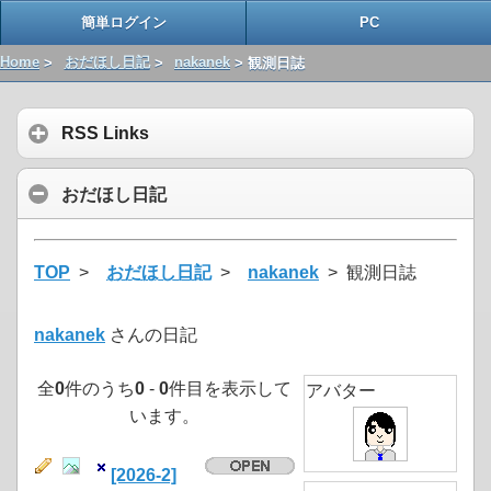
簡単ログイン
PC
Home
>
おだほし日記
>
nakanek
> 観測日誌
RSS Links
おだほし日記
TOP
>
おだほし日記
>
nakanek
> 観測日誌
nakanek
さんの日記
全
0
件のうち
0
-
0
件目を表示して
アバター
います。
[2026-2]