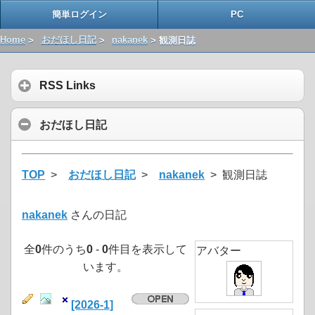
簡単ログイン
PC
Home
>
おだほし日記
>
nakanek
> 観測日誌
RSS Links
おだほし日記
TOP
>
おだほし日記
>
nakanek
> 観測日誌
nakanek
さんの日記
全
0
件のうち
0
-
0
件目を表示して
アバター
います。
[2026-1]