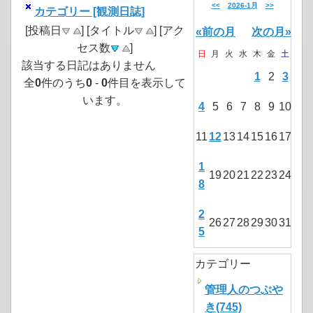
<<
2026-1月
>>
カテゴリー [観測日誌]
[投稿日
] [タイトル
] [アク
«前の月
次の月»
セス数
]
日
月
火
水
木
金
土
該当する日記はありません
1
2
3
全
0
件のうち
0
-
0
件目を表示して
います。
4
5
6
7
8
9
10
11
12
13
14
15
16
17
1
19
20
21
22
23
24
8
2
26
27
28
29
30
31
5
カテゴリー
管理人のつぶや
き(745)