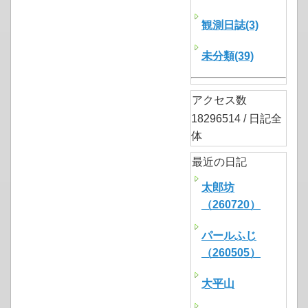
観測日誌(3)
未分類(39)
アクセス数
18296514 / 日記全
体
最近の日記
太郎坊
（260720）
パールふじ
（260505）
大平山