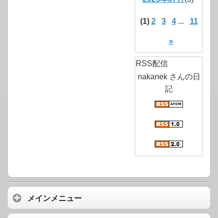
(1)
2
3
4
...
11
»
RSS配信
nakanek さんの日
記
メインメニュー