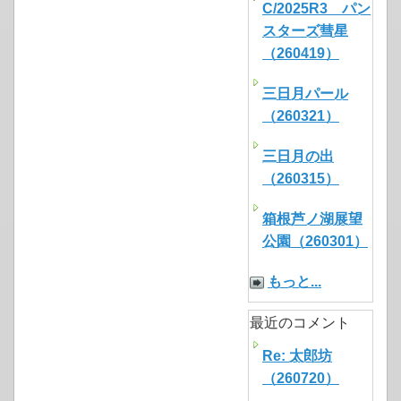
C/2025R3 パン
スターズ彗星
（260419）
三日月パール
（260321）
三日月の出
（260315）
箱根芦ノ湖展望
公園（260301）
もっと...
最近のコメント
Re: 太郎坊
（260720）