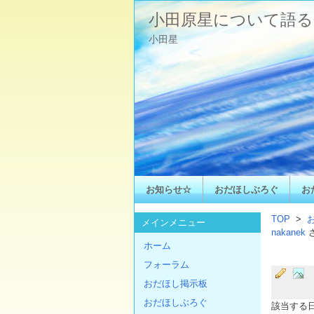
小田原星について語る
小田星
お知らせ☆
おだほしぶろぐ
お
TOP
>
メインメニュー
nakanek
ホーム
フォーラム
おだほし掲示板
おだほしぶろぐ
該当する