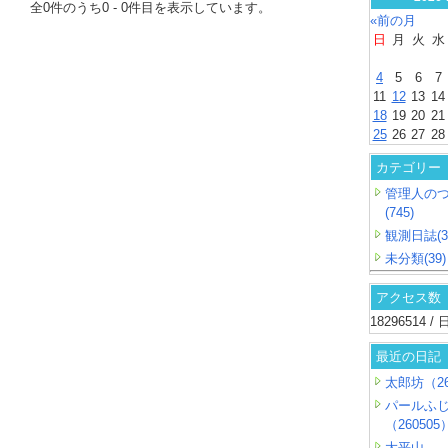
全
0
件のうち
0
-
0
件目を表示しています。
«前の月
日
月
火
水
4
5
6
7
11
12
13
14
18
19
20
21
25
26
27
28
カテゴリー
管理人の
(745)
観測日誌(3
未分類(39)
アクセス数
18296514 
最近の日記
太郎坊（26
パールふ
（260505
大平山