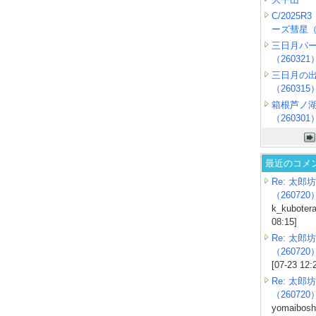
C/2025
ーズ彗星（2
三日月パ
（260321
三日月の
（260315
箱根芦ノ
（260301
最近のコメ
Re: 太郎坊
（260720
k_kubotera
08:15]
Re: 太郎坊
（260720
[07-23 12:
Re: 太郎坊
（260720
yomaiboshi