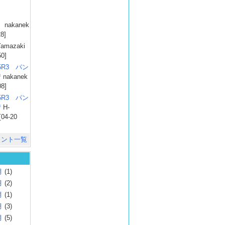
）
nakanek
28]
amazaki
50]
025R3 パン
彗
nakanek
08]
025R3 パン
彗
H-
[04-20
メント一覧
月
(1)
月
(2)
月
(1)
月
(3)
月
(5)