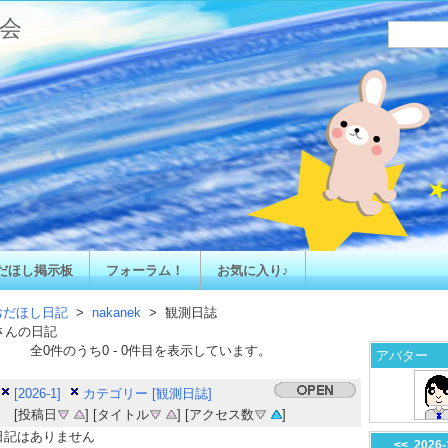
会
だほし掲示板
フォーラム！
お気に入り♪
おだほし日記
>
nakanek
> 観測日誌
さんの日記
全
0
件のうち
0
-
0
件目を表示しています。
アバター
[2026-1]
カテゴリー [観測日誌]
[投稿日
] [タイトル
] [アクセス数
]
日記はありません
<<
2026