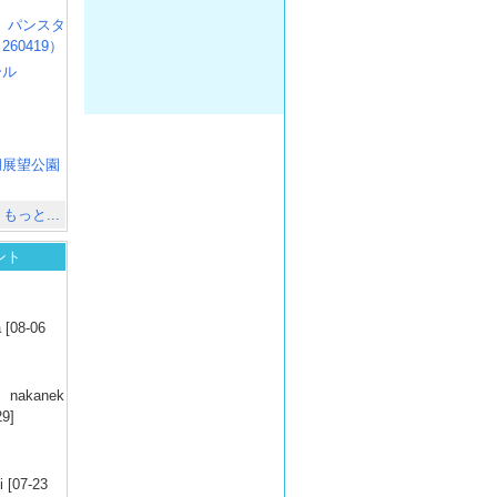
R3 パンスタ
60419）
ール
）
出
）
湖展望公園
）
もっと...
ント
）
 [08-06
）
nakanek
29]
）
 [07-23