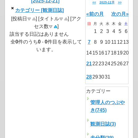
[2025-12-21]
<<
2025-12月
>>
カテゴリー [観測日誌]
«前の月
次の月»
[投稿日
] [タイトル
] [アク
日
月
火
水
木
金
土
セス数
]
1
2
3
4
5
6
該当する日記はありません
全
0
件のうち
0
-
0
件目を表示して
7
8
9
10
11
12
13
います。
14
15
16
17
18
19
20
21
22
23
24
25
26
27
28
29
30
31
カテゴリー
管理人のつぶや
き(745)
観測日誌(3)
未分類(39)