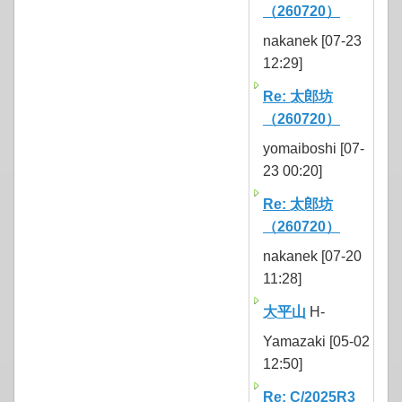
（260720）
nakanek [07-23
12:29]
Re: 太郎坊
（260720）
yomaiboshi [07-
23 00:20]
Re: 太郎坊
（260720）
nakanek [07-20
11:28]
大平山
H-
Yamazaki [05-02
12:50]
Re: C/2025R3