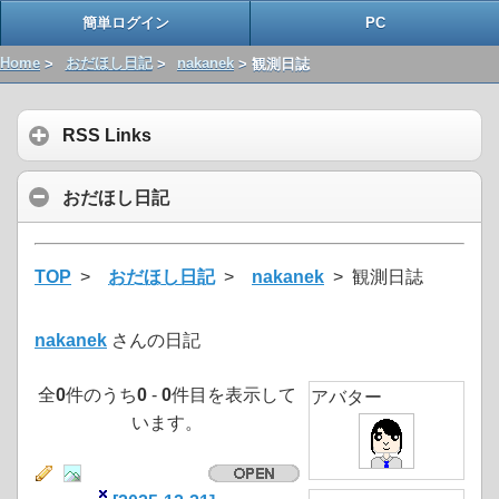
簡単ログイン
PC
Home
>
おだほし日記
>
nakanek
> 観測日誌
RSS Links
おだほし日記
TOP
>
おだほし日記
>
nakanek
> 観測日誌
nakanek
さんの日記
全
0
件のうち
0
-
0
件目を表示して
アバター
います。