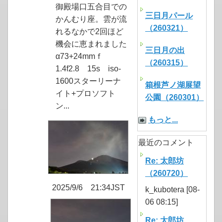
御殿場口五合目での
三日月パール
かんむり座。雲が流
（260321）
れるなかで2回ほど
機会に恵まれました
三日月の出
α73+24mmｆ
（260315）
1.4f2.8 15s iso-
1600スターリーナ
箱根芦ノ湖展望
イト+プロソフト
公園（260301）
ン...
もっと...
最近のコメント
Re: 太郎坊
（260720）
2025/9/6 21:34JST
k_kubotera [08-
06 08:15]
Re: 太郎坊