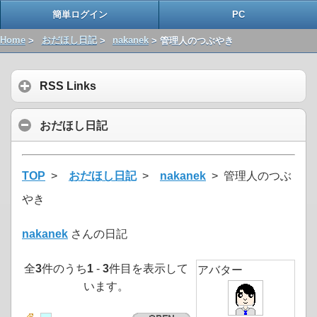
簡単ログイン
PC
Home
>
おだほし日記
>
nakanek
> 管理人のつぶやき
RSS Links
おだほし日記
TOP
>
おだほし日記
>
nakanek
> 管理人のつぶ
やき
nakanek
さんの日記
全
3
件のうち
1
-
3
件目を表示して
アバター
います。