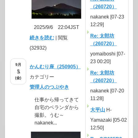
（260720）
nakanek [07-23
12:29]
2025/9/6 22:04JST
Re: 太郎坊
続きを読む
| 閲覧
（260720）
(32932)
yomaiboshi [07-
23 00:20]
9月
かんむり座（250905）
5
Re: 太郎坊
カテゴリー
(金)
（260720）
管理人のつぶやき
nakanek [07-20
11:28]
仕事から帰ってきて
自宅のベランダから
大平山
H-
撮影。うむ～
Yamazaki [05-02
nakanek...
12:50]