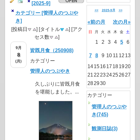
[2025-9]
<<
2025-9月
>>
カテゴリー [管理人のつぶや
き]
«前の月
次の月»
[投稿日
] [タイトル
] [アク
日
月
火
水
木
金
土
セス数
]
1
2
3
4
5
6
9月
皆既月食（250908)
8
7
8
9
10
11
12
13
カテゴリー
(月)
14
15
16
17
18
19
20
管理人のつぶやき
21
22
23
24
25
26
27
28
29
30
久しぶりに皆既月食
を堪能しました。...
カテゴリー
管理人のつぶや
き(745)
観測日誌(3)