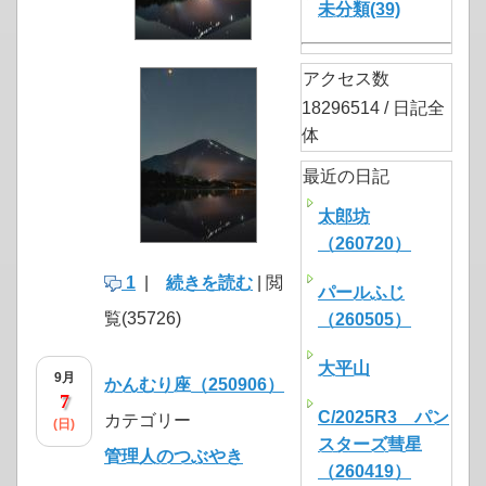
未分類(39)
アクセス数
18296514 / 日記全
体
最近の日記
太郎坊
（260720）
1
|
続きを読む
| 閲
パールふじ
覧(35726)
（260505）
大平山
9月
かんむり座（250906）
7
C/2025R3 パン
カテゴリー
(日)
スターズ彗星
管理人のつぶやき
（260419）