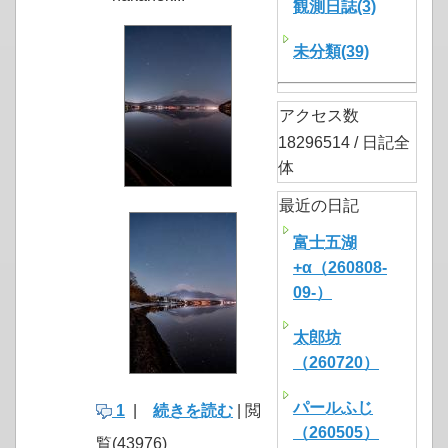
観測日誌(3)
未分類(39)
アクセス数
18296514 / 日記全
体
最近の日記
富士五湖
+α（260808-
09-）
太郎坊
（260720）
パールふじ
1
|
続きを読む
| 閲
（260505）
覧(43976)