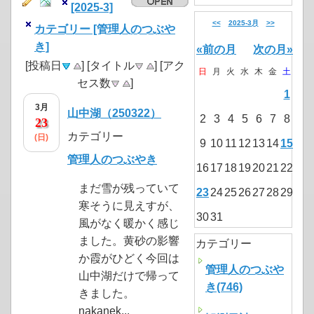
[2025-3]
<<
2025-3月
>>
カテゴリー [管理人のつぶや
き]
«前の月
次の月»
[投稿日
] [タイトル
] [アク
日
月
火
水
木
金
土
セス数
]
1
3月
山中湖（250322）
2
3
4
5
6
7
8
23
カテゴリー
(日)
9
10
11
12
13
14
15
管理人のつぶやき
16
17
18
19
20
21
22
まだ雪が残っていて
23
24
25
26
27
28
29
寒そうに見えすが、
30
31
風がなく暖かく感じ
ました。黄砂の影響
カテゴリー
か霞がひどく今回は
管理人のつぶや
山中湖だけで帰って
き(746)
きました。
nakanek...