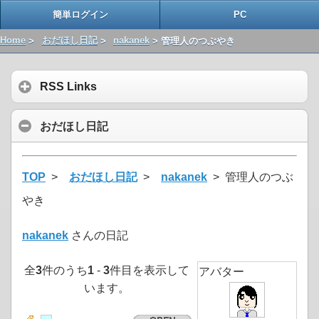
簡単ログイン
PC
Home
>
おだほし日記
>
nakanek
> 管理人のつぶやき
RSS Links
おだほし日記
TOP
>
おだほし日記
>
nakanek
> 管理人のつぶ
やき
nakanek
さんの日記
全
3
件のうち
1
-
3
件目を表示して
アバター
います。