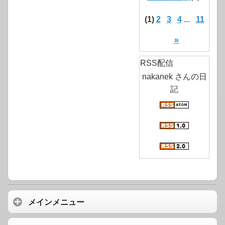
(1)
2
3
4
...
11
»
RSS配信
nakanek さんの日
記
メインメニュー