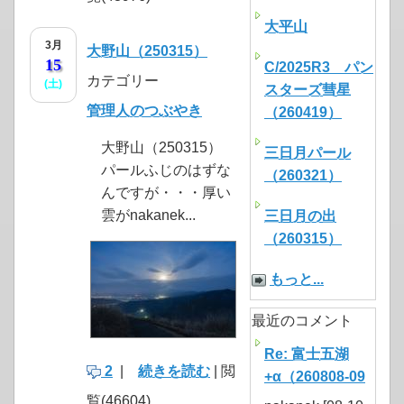
大平山
3月
大野山（250315）
15
C/2025R3 パン
カテゴリー
(土)
スターズ彗星
管理人のつぶやき
（260419）
大野山（250315）
三日月パール
パールふじのはずな
（260321）
んですが・・・厚い
雲がnakanek...
三日月の出
（260315）
もっと...
最近のコメント
Re: 富士五湖
2
|
続きを読む
| 閲
+α（260808-09
覧(46604)