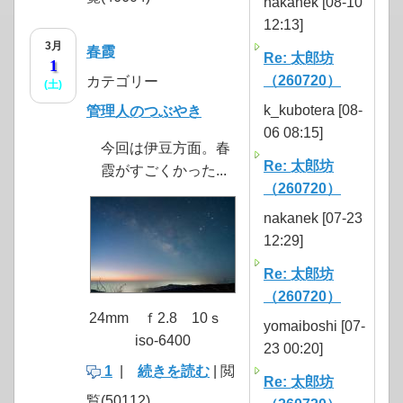
nakanek [08-10
12:13]
3月
春霞
Re: 太郎坊
1
（260720）
カテゴリー
(土)
k_kubotera [08-
管理人のつぶやき
06 08:15]
今回は伊豆方面。春
Re: 太郎坊
霞がすごくかった...
（260720）
nakanek [07-23
12:29]
Re: 太郎坊
（260720）
24mm ｆ2.8 10ｓ
yomaiboshi [07-
iso-6400
23 00:20]
1
|
続きを読む
| 閲
Re: 太郎坊
覧(50112)