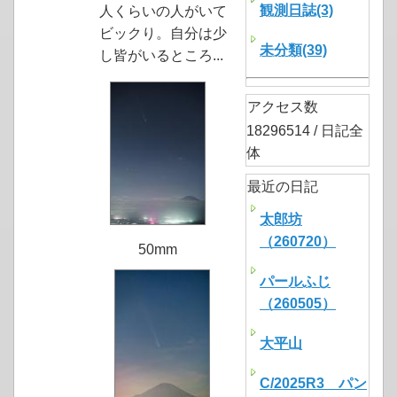
観測日誌(3)
人くらいの人がいて
ビックり。自分は少
未分類(39)
し皆がいるところ...
アクセス数
18296514 / 日記全
体
最近の日記
太郎坊
（260720）
50mm
パールふじ
（260505）
大平山
C/2025R3 パン