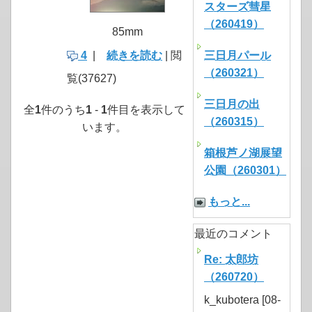
スターズ彗星
（260419）
85mm
4
|
続きを読む
| 閲
三日月パール
（260321）
覧(37627)
三日月の出
全
1
件のうち
1
-
1
件目を表示して
（260315）
います。
箱根芦ノ湖展望
公園（260301）
もっと...
最近のコメント
Re: 太郎坊
（260720）
k_kubotera [08-