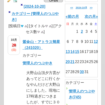
[2024-10-20]
<<
2024-10月
>>
カテゴリー [管理人のつぶや
«前の月
次の月»
き]
日
月
火
水
木
金
土
[投稿日
] [タイトル
] [アク
1
2
3
4
5
セス数
]
10月
6
7
8
9
10
11
12
紫金山・アトラス彗星
20
（241020）
(日)
13
14
15
16
17
18
19
カテゴリー
20
21
22
23
24
25
26
管理人のつぶやき
27
28
29
30
31
大野山山頂夕方雲が
あってどこに行くか
カテゴリー
なやんだけど大野山
にしました。現地に
管理人のつぶや
17時過ぎにつきま
き(745)
したが、すでに３０