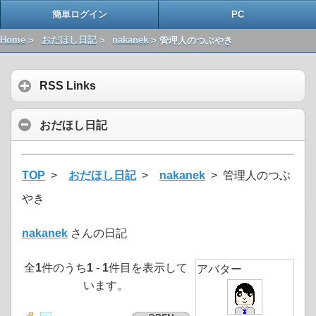
簡単ログイン
PC
Home
>
おだほし日記
>
nakanek
> 管理人のつぶやき
RSS Links
おだほし日記
TOP
>
おだほし日記
>
nakanek
> 管理人のつぶ
やき
nakanek
さんの日記
全
1
件のうち
1
-
1
件目を表示して
アバター
います。