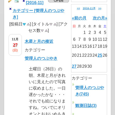
[2016-11]
<<
2016-11月
>>
カテゴリー [管理人のつぶや
き]
«前の月
次の月»
[投稿日
] [タイトル
] [アク
日
月
火
水
木
金
土
セス数
]
1
2
3
4
5
6
7
8
9
10
11
12
11月
木星と月の接近
27
13
14
15
16
17
18
19
カテゴリー
(日)
20
21
22
23
24
25
26
管理人のつぶやき
27
28
29
30
土曜日（26日）の
朝、木星と月がきれ
カテゴリー
いに見えたので写真
管理人のつぶや
に収めました。一日
き(745)
遅かったかな・・・
それでも絵になりま
観測日誌(3)
すね。ついでにオリ
オンとおおいぬもき