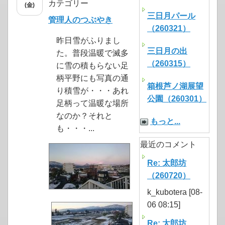
カテゴリー
(金)
三日月パール
管理人のつぶやき
（260321）
昨日雪がふりまし
三日月の出
た。普段温暖で滅多
（260315）
に雪の積もらない足
柄平野にも写真の通
箱根芦ノ湖展望
り積雪が・・・あれ
公園（260301）
足柄って温暖な場所
なのか？それと
もっと...
も・・・...
最近のコメント
Re: 太郎坊
（260720）
k_kubotera [08-
06 08:15]
Re: 太郎坊