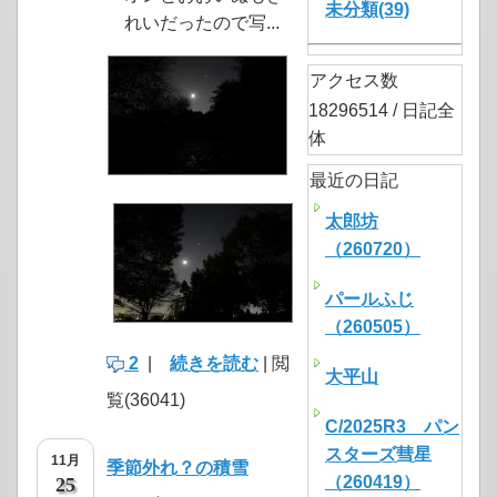
未分類(39)
れいだったので写...
アクセス数
18296514 / 日記全
体
最近の日記
太郎坊
（260720）
パールふじ
（260505）
2
|
続きを読む
| 閲
大平山
覧(36041)
C/2025R3 パン
スターズ彗星
11月
季節外れ？の積雪
（260419）
25