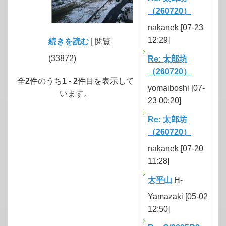
（260720）
nakanek [07-23
12:29]
続きを読む
| 閲覧
(33872)
Re: 太郎坊
（260720）
全
2
件のうち
1
-
2
件目を表示して
yomaiboshi [07-
います。
23 00:20]
Re: 太郎坊
（260720）
nakanek [07-20
11:28]
大平山
H-
Yamazaki [05-02
12:50]