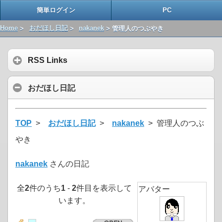
簡単ログイン
PC
Home
>
おだほし日記
>
nakanek
> 管理人のつぶやき
RSS Links
おだほし日記
TOP
>
おだほし日記
>
nakanek
> 管理人のつぶ
やき
nakanek
さんの日記
全
2
件のうち
1
-
2
件目を表示して
アバター
います。