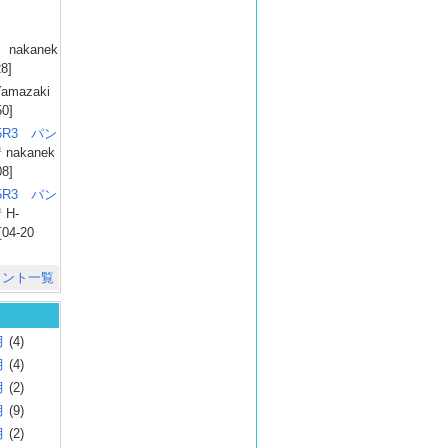
）
nakanek
28]
amazaki
50]
025R3 パン
彗
nakanek
08]
025R3 パン
彗
H-
[04-20
メント一覧
月
(4)
月
(4)
月
(2)
月
(9)
月
(2)