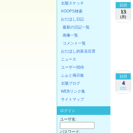
太陽スケッチ
10月
13
XOOPS検索
(月)
おだほし日記
最新の日記一覧
画像一覧
コメント一覧
おだほし的富岳百景
ニュース
ユーザー招待
ふぉと掲示板
10月
4
太陽ブログ
(土)
WEBリンク集
サイトマップ
ログイン
ユーザ名:
パスワード: