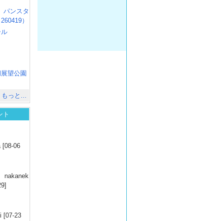
R3 パンスタ
60419）
ール
）
出
）
湖展望公園
）
もっと...
ント
）
 [08-06
）
nakanek
29]
）
 [07-23