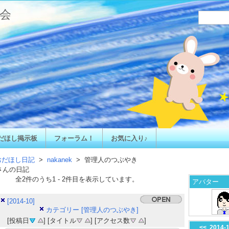
会
だほし掲示板
フォーラム！
お気に入り♪
おだほし日記
>
nakanek
> 管理人のつぶやき
さんの日記
全
2
件のうち
1
-
2
件目を表示しています。
アバター
[2014-10]
カテゴリー [管理人のつぶやき]
[投稿日
] [タイトル
] [アクセス数
]
<<
2014-