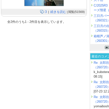
C/2025
ーズ彗星（2
3
続きを読む
|
| 閲覧(51569)
三日月パ
（260321
全
2
件のうち
1
-
2
件目を表示しています。
三日月の
（260315
箱根芦ノ
（260301
最近のコメ
Re: 太郎坊
（260720
k_kubotera
08:15]
Re: 太郎坊
（260720
[07-23 12:
Re: 太郎坊
（260720
yomaiboshi