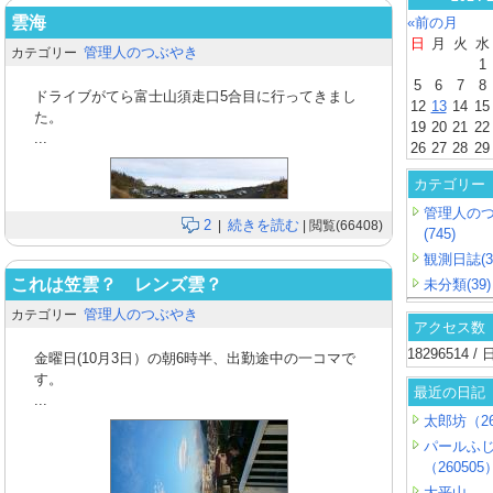
雲海
«前の月
日
月
火
水
管理人のつぶやき
カテゴリー
1
5
6
7
8
ドライブがてら富士山須走口5合目に行ってきまし
12
13
14
15
た。
19
20
21
22
...
26
27
28
29
カテゴリー
管理人の
2
続きを読む
|
| 閲覧(66408)
(745)
観測日誌(3
これは笠雲？ レンズ雲？
未分類(39)
管理人のつぶやき
カテゴリー
アクセス数
18296514 
金曜日(10月3日）の朝6時半、出勤途中の一コマで
す。
最近の日記
...
太郎坊（26
パールふ
（260505
大平山