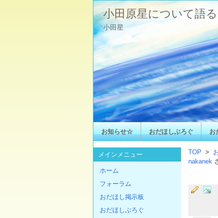
小田原星について語る
小田星
お知らせ☆
おだほしぶろぐ
お
TOP
>
メインメニュー
nakanek
ホーム
フォーラム
おだほし掲示板
おだほしぶろぐ