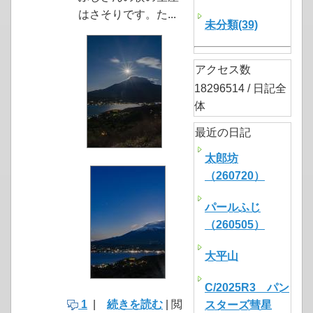
はさそりです。た...
未分類(39)
アクセス数
18296514 / 日記全
体
最近の日記
太郎坊
（260720）
パールふじ
（260505）
大平山
C/2025R3 パン
1
|
続きを読む
| 閲
スターズ彗星