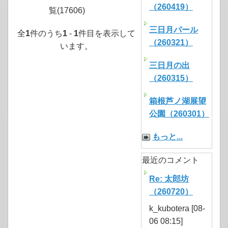
（260419）
覧(17606)
三日月パール
全
1
件のうち
1
-
1
件目を表示して
（260321）
います。
三日月の出
（260315）
箱根芦ノ湖展望
公園（260301）
もっと...
最近のコメント
Re: 太郎坊
（260720）
k_kubotera [08-
06 08:15]