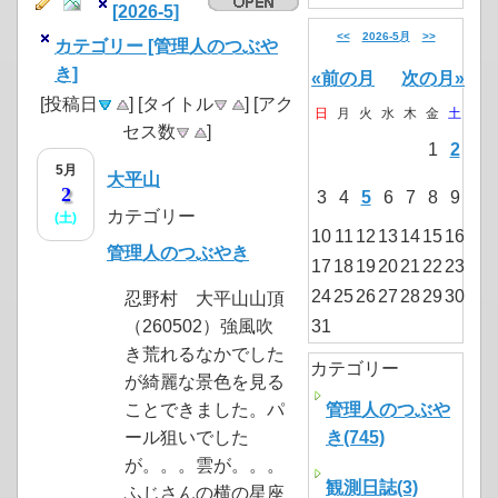
[2026-5]
<<
2026-5月
>>
カテゴリー [管理人のつぶや
き]
«前の月
次の月»
[投稿日
] [タイトル
] [アク
日
月
火
水
木
金
土
セス数
]
1
2
5月
大平山
2
3
4
5
6
7
8
9
カテゴリー
(土)
10
11
12
13
14
15
16
管理人のつぶやき
17
18
19
20
21
22
23
24
25
26
27
28
29
30
忍野村 大平山山頂
（260502）強風吹
31
き荒れるなかでした
カテゴリー
が綺麗な景色を見る
ことできました。パ
管理人のつぶや
ール狙いでした
き(745)
が。。。雲が。。。
観測日誌(3)
ふじさんの横の星座