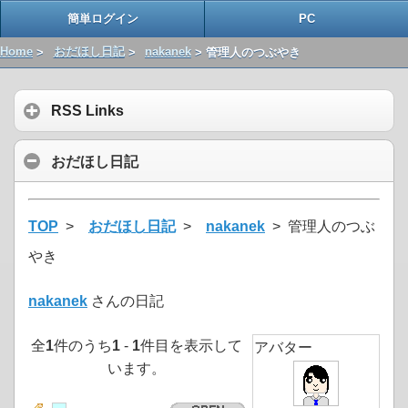
簡単ログイン
PC
Home
>
おだほし日記
>
nakanek
> 管理人のつぶやき
RSS Links
おだほし日記
TOP
>
おだほし日記
>
nakanek
> 管理人のつぶ
やき
nakanek
さんの日記
全
1
件のうち
1
-
1
件目を表示して
アバター
います。