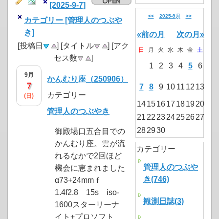
[2025-9-7]
<<
2025-9月
>>
カテゴリー [管理人のつぶや
き]
«前の月
次の月»
[投稿日
] [タイトル
] [アク
日
月
火
水
木
金
土
セス数
]
1
2
3
4
5
6
9月
かんむり座（250906）
7
7
8
9
10
11
12
13
カテゴリー
(日)
14
15
16
17
18
19
20
管理人のつぶやき
21
22
23
24
25
26
27
28
29
30
御殿場口五合目での
かんむり座。雲が流
カテゴリー
れるなかで2回ほど
管理人のつぶや
機会に恵まれました
き(746)
α73+24mmｆ
1.4f2.8 15s iso-
観測日誌(3)
1600スターリーナ
イト+プロソフト