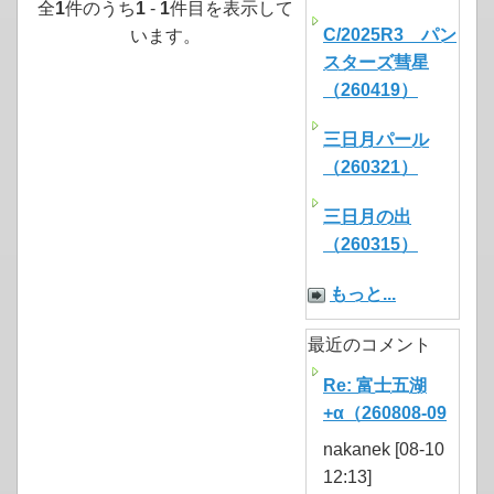
全
1
件のうち
1
-
1
件目を表示して
C/2025R3 パン
います。
スターズ彗星
（260419）
三日月パール
（260321）
三日月の出
（260315）
もっと...
最近のコメント
Re: 富士五湖
+α（260808-09
nakanek [08-10
12:13]