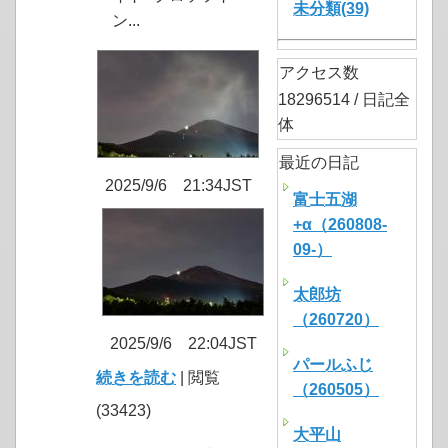
未分類(39)
ン...
アクセス数
18296514 / 日記全
体
最近の日記
2025/9/6 21:34JST
富士五湖
+α（260808-
09-）
太郎坊
（260720）
2025/9/6 22:04JST
パールふじ
続きを読む
| 閲覧
（260505）
(33423)
大平山