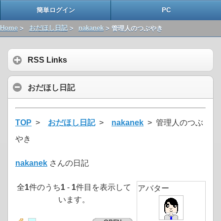
簡単ログイン
PC
Home
>
おだほし日記
>
nakanek
> 管理人のつぶやき
RSS Links
おだほし日記
TOP
>
おだほし日記
>
nakanek
> 管理人のつぶ
やき
nakanek
さんの日記
全
1
件のうち
1
-
1
件目を表示して
アバター
います。