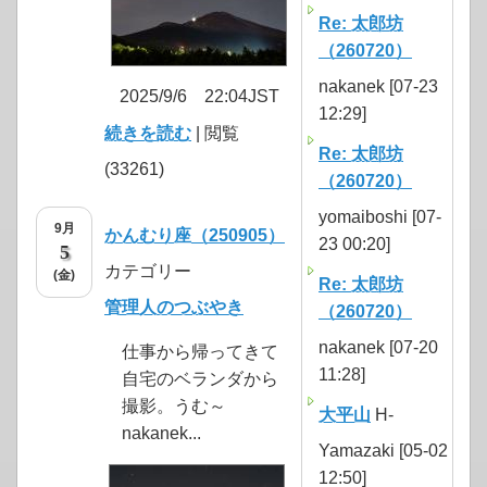
Re: 太郎坊
（260720）
nakanek [07-23
2025/9/6 22:04JST
12:29]
続きを読む
| 閲覧
Re: 太郎坊
(33261)
（260720）
yomaiboshi [07-
9月
かんむり座（250905）
23 00:20]
5
カテゴリー
(金)
Re: 太郎坊
管理人のつぶやき
（260720）
nakanek [07-20
仕事から帰ってきて
11:28]
自宅のベランダから
撮影。うむ～
大平山
H-
nakanek...
Yamazaki [05-02
12:50]