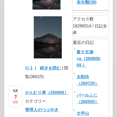
未分類(39)
アクセス数
18296514 / 日記全
体
最近の日記
富士五湖
+α（260808-
09-）
1
|
続きを読む
| 閲
覧(36015)
太郎坊
（260720）
9月
かんむり座（250906）
パールふじ
7
カテゴリー
（260505）
(日)
管理人のつぶやき
大平山