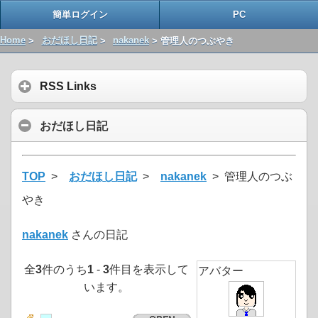
簡単ログイン
PC
Home
>
おだほし日記
>
nakanek
> 管理人のつぶやき
RSS Links
おだほし日記
TOP
>
おだほし日記
>
nakanek
> 管理人のつぶ
やき
nakanek
さんの日記
全
3
件のうち
1
-
3
件目を表示して
アバター
います。