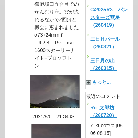
御殿場口五合目での
C/2025R3 パン
かんむり座。雲が流
スターズ彗星
れるなかで2回ほど
（260419）
機会に恵まれました
α73+24mmｆ
三日月パール
1.4f2.8 15s iso-
（260321）
1600スターリーナ
イト+プロソフト
三日月の出
ン...
（260315）
もっと...
最近のコメント
Re: 太郎坊
（260720）
2025/9/6 21:34JST
k_kubotera [08-
06 08:15]