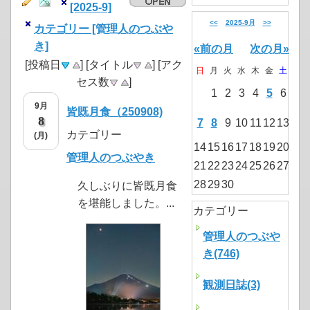
[2025-9]
<<
2025-9月
>>
カテゴリー [管理人のつぶや
き]
«前の月
次の月»
[投稿日
] [タイトル
] [アク
日
月
火
水
木
金
土
セス数
]
1
2
3
4
5
6
9月
皆既月食（250908)
8
7
8
9
10
11
12
13
カテゴリー
(月)
14
15
16
17
18
19
20
管理人のつぶやき
21
22
23
24
25
26
27
28
29
30
久しぶりに皆既月食
を堪能しました。...
カテゴリー
管理人のつぶや
き(746)
観測日誌(3)