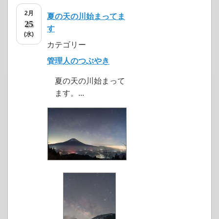
2月
夏の天の川始まってま
25
す
(水)
カテゴリー
管理人のつぶやき
夏の天の川始まって
ます。...