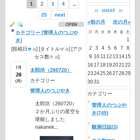
1
2
3
4
...
<<
2026-8月
>>
25
next
«前の月
次の月»
日
月
火
水
木
金
土
カテゴリー [管理人のつぶや
1
き]
2
3
4
5
6
7
8
[投稿日
] [タイトル
] [アク
9
10
11
12
13
14
15
セス数
]
16
17
18
19
20
21
22
7月
太郎坊（260720）
23
24
25
26
27
28
29
20
カテゴリー
(月)
30
31
管理人のつぶやき
カテゴリー
太郎坊（260720）
管理人のつぶや
２か月ぶりの星空を
き(745)
堪能しました
nakanek...
観測日誌(3)