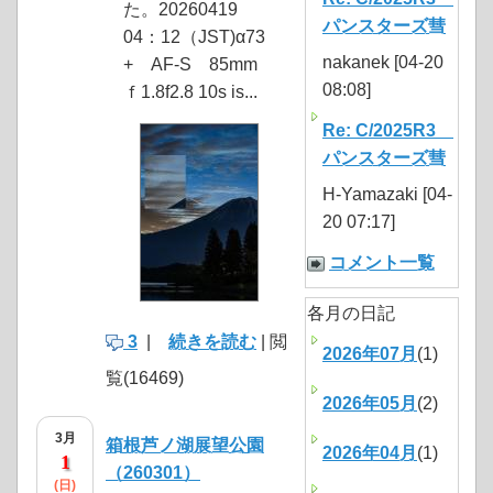
た。20260419
パンスターズ彗
04：12（JST)α73
nakanek [04-20
+ AF-S 85mm
08:08]
ｆ1.8f2.8 10s is...
Re: C/2025R3
パンスターズ彗
H-Yamazaki [04-
20 07:17]
コメント一覧
各月の日記
3
|
続きを読む
| 閲
2026年07月
(1)
覧(16469)
2026年05月
(2)
3月
箱根芦ノ湖展望公園
2026年04月
(1)
1
（260301）
(日)