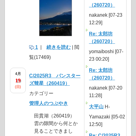
（260720）
nakanek [07-23
12:29]
Re: 太郎坊
（260720）
1
|
続きを読む
| 閲
yomaiboshi [07-
覧(17469)
23 00:20]
Re: 太郎坊
4月
C/2025R3 パンスター
（260720）
19
ズ彗星（260419）
(日)
nakanek [07-20
カテゴリー
11:28]
管理人のつぶやき
大平山
H-
田貫湖（260419）
Yamazaki [05-02
雲の隙間から何とか
12:50]
見ることできまし
Re: C/2025R3