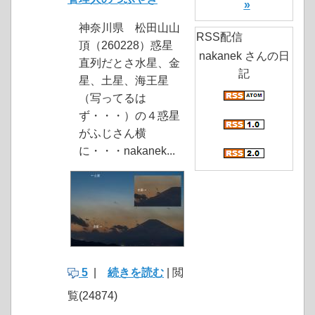
»
神奈川県 松田山山
RSS配信
頂（260228）惑星
nakanek さんの日
直列だとさ水星、金
記
星、土星、海王星
（写ってるは
ず・・・）の４惑星
がふじさん横
に・・・nakanek...
5
|
続きを読む
| 閲
覧(24874)