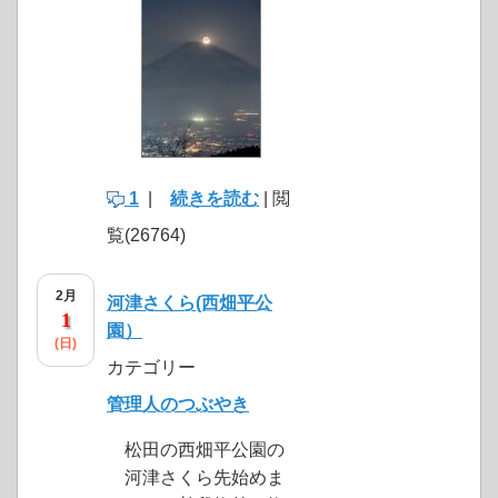
1
|
続きを読む
| 閲
覧(26764)
2月
河津さくら(西畑平公
1
園）
(日)
カテゴリー
管理人のつぶやき
松田の西畑平公園の
河津さくら先始めま