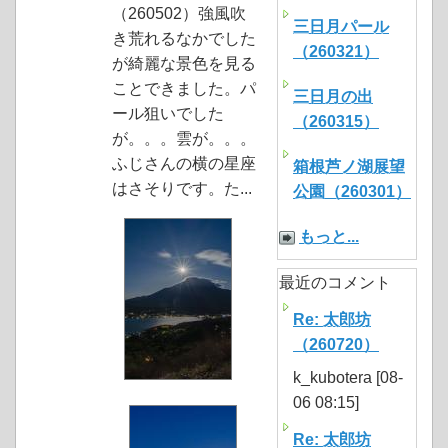
（260502）強風吹
三日月パール
き荒れるなかでした
（260321）
が綺麗な景色を見る
ことできました。パ
三日月の出
ール狙いでした
（260315）
が。。。雲が。。。
ふじさんの横の星座
箱根芦ノ湖展望
はさそりです。た...
公園（260301）
もっと...
最近のコメント
Re: 太郎坊
（260720）
k_kubotera [08-
06 08:15]
Re: 太郎坊