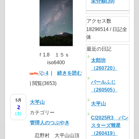
未分類(39)
アクセス数
18296514 / 日記全
体
最近の日記
ｆ1.8 １５ｓ
太郎坊
iso6400
（260720）
4
|
続きを読む
パールふじ
| 閲覧(3653)
（260505）
5月
大平山
大平山
2
カテゴリー
(土)
C/2025R3 パン
管理人のつぶやき
スターズ彗星
（260419）
忍野村 大平山山頂