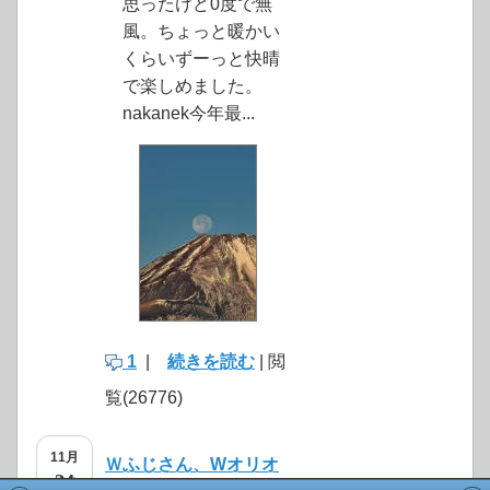
思ったけど0度で無
風。ちょっと暖かい
くらいずーっと快晴
で楽しめました。
nakanek今年最...
1
|
続きを読む
| 閲
覧(26776)
11月
Ｗふじさん、Wオリオ
24