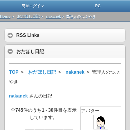
簡単ログイン
PC
Home
>
おだほし日記
>
nakanek
> 管理人のつぶやき
RSS Links
おだほし日記
TOP
>
おだほし日記
>
nakanek
> 管理人のつぶ
やき
nakanek
さんの日記
全
745
件のうち
1
-
30
件目を表示
アバター
しています。