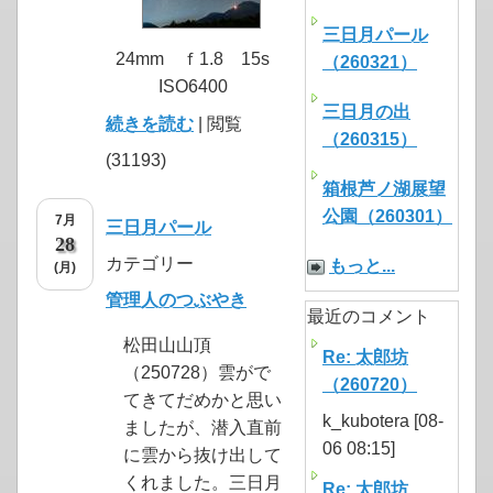
三日月パール
24mm ｆ1.8 15s
（260321）
ISO6400
三日月の出
続きを読む
| 閲覧
（260315）
(31193)
箱根芦ノ湖展望
公園（260301）
7月
三日月パール
28
カテゴリー
もっと...
(月)
管理人のつぶやき
最近のコメント
松田山山頂
Re: 太郎坊
（250728）雲がで
（260720）
てきてだめかと思い
k_kubotera [08-
ましたが、潜入直前
06 08:15]
に雲から抜け出して
くれました。三日月
Re: 太郎坊