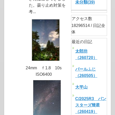
未分類(39)
た。曇り止め対策を
考...
アクセス数
18296514 / 日記全
体
最近の日記
太郎坊
（260720）
24mm ｆ1.8 10s
パールふじ
ISO6400
（260505）
大平山
C/2025R3 パン
スターズ彗星
（260419）