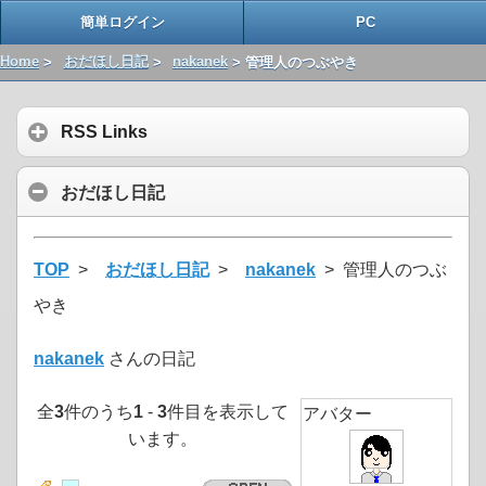
簡単ログイン
PC
Home
>
おだほし日記
>
nakanek
> 管理人のつぶやき
RSS Links
おだほし日記
TOP
>
おだほし日記
>
nakanek
> 管理人のつぶ
やき
nakanek
さんの日記
全
3
件のうち
1
-
3
件目を表示して
アバター
います。