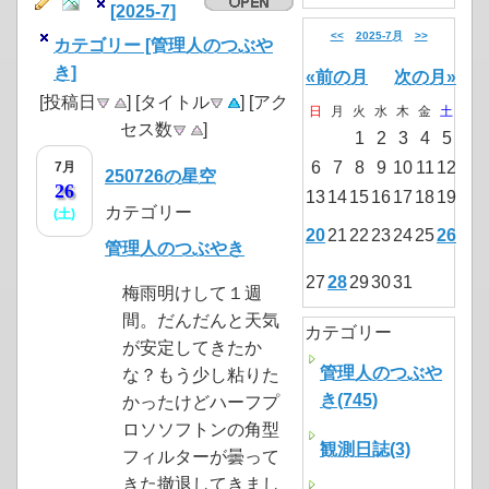
[2025-7]
<<
2025-7月
>>
カテゴリー [管理人のつぶや
き]
«前の月
次の月»
[投稿日
] [タイトル
] [アク
日
月
火
水
木
金
土
セス数
]
1
2
3
4
5
6
7
8
9
10
11
12
7月
250726の星空
26
13
14
15
16
17
18
19
カテゴリー
(土)
20
21
22
23
24
25
26
管理人のつぶやき
27
28
29
30
31
梅雨明けして１週
間。だんだんと天気
カテゴリー
が安定してきたか
管理人のつぶや
な？もう少し粘りた
き(745)
かったけどハーフプ
ロソソフトンの角型
観測日誌(3)
フィルターが曇って
きた撤退してきまし