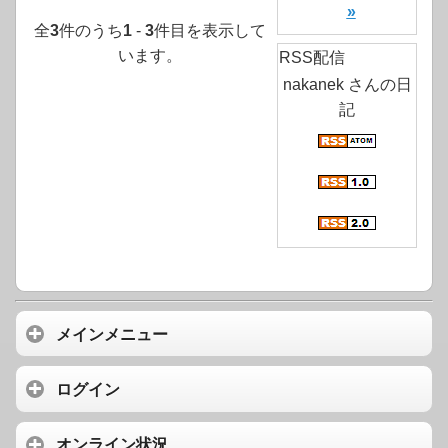
»
全
3
件のうち
1
-
3
件目を表示して
います。
RSS配信
nakanek さんの日
記
メインメニュー
ログイン
オンライン状況