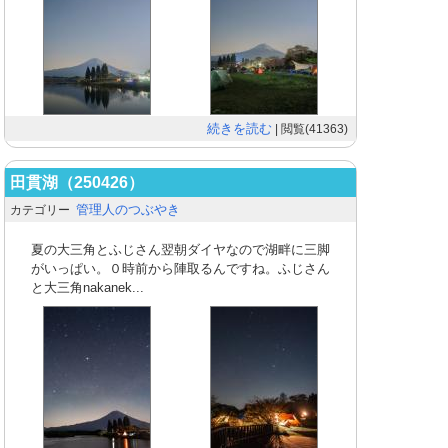
続きを読む
| 閲覧(41363)
田貫湖（250426）
管理人のつぶやき
カテゴリー
夏の大三角とふじさん翌朝ダイヤなので湖畔に三脚
がいっぱい。０時前から陣取るんですね。ふじさん
と大三角nakanek...