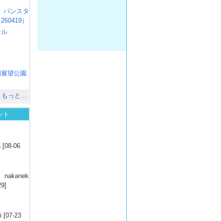
R3 パンスタ
60419）
ール
）
出
）
湖展望公園
）
もっと...
ント
）
 [08-06
）
nakanek
29]
）
 [07-23