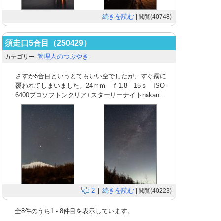
続きを読む
| 閲覧(40748)
須走口5合目（250429）
管理人のつぶやき
カテゴリー
さすが5合目というとてもいい空でしたが、すぐ霧に
覆われてしまいました。24ｍｍ ｆ1.8 15ｓ ISO-
6400プロソフトンクリア+スターリーナイトnakan...
2
続きを読む
|
| 閲覧(40223)
全
8
件のうち
1
-
8
件目を表示しています。