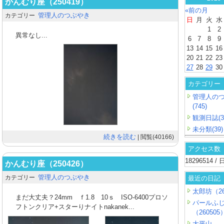
かんむり座（250419）
«前の月
管理人のつぶやき
カテゴリー
日
月
火
水
1
2
異常なし...
6
7
8
9
13
14
15
16
20
21
22
23
27
28
29
30
カテゴリー
管理人の
(745)
観測日誌(3
未分類(39)
続きを読む
| 閲覧(40166)
アクセス数
18296514 
かんむり座（250426）
管理人のつぶやき
カテゴリー
最近の日記
太郎坊（26
まだ大丈夫？24mm ｆ1.8 10ｓ ISO-6400プロソ
パールふ
フトンクリア+スターりナイトnakanek...
（260505
大平山