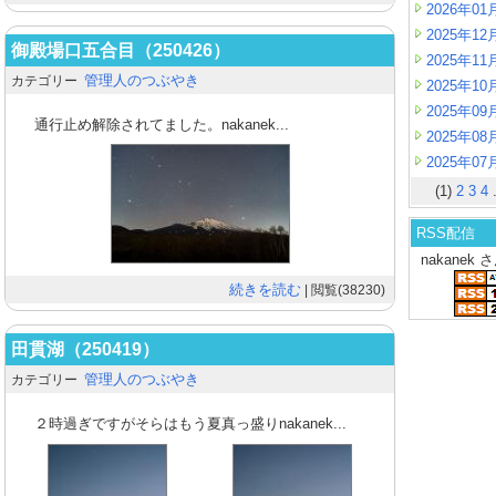
2026年01
2025年12
御殿場口五合目（250426）
2025年11
管理人のつぶやき
カテゴリー
2025年10
2025年09
通行止め解除されてました。nakanek...
2025年08
2025年07
(1)
2
3
4
.
RSS配信
nakanek
続きを読む
| 閲覧(38230)
田貫湖（250419）
管理人のつぶやき
カテゴリー
２時過ぎですがそらはもう夏真っ盛りnakanek...