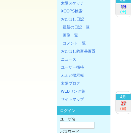
4月
太陽スケッチ
19
XOOPS検索
(土)
おだほし日記
最新の日記一覧
画像一覧
コメント一覧
おだほし的富岳百景
ニュース
ユーザー招待
ふぉと掲示板
太陽ブログ
WEBリンク集
4月
サイトマップ
27
(日)
ログイン
ユーザ名:
パスワード: