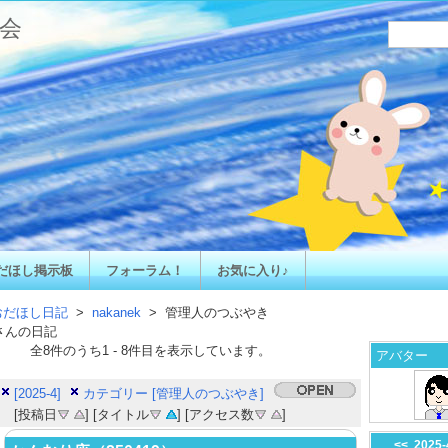
会
だほし掲示板
フォーラム！
お気に入り♪
おだほし日記
>
nakanek
> 管理人のつぶやき
さんの日記
全
8
件のうち
1
-
8
件目を表示しています。
アバター
[2025-4]
カテゴリー [管理人のつぶやき]
[投稿日
] [タイトル
] [アクセス数
]
<<
2025