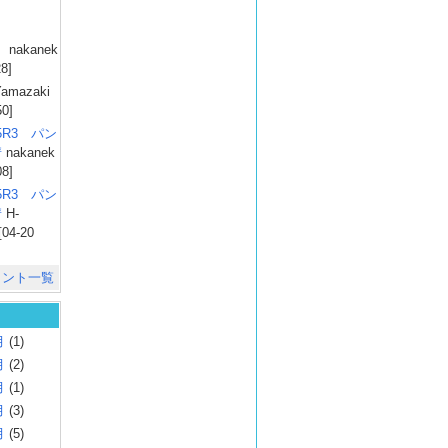
）
nakanek
28]
amazaki
50]
025R3 パン
彗
nakanek
08]
025R3 パン
彗
H-
[04-20
メント一覧
月
(1)
月
(2)
月
(1)
月
(3)
月
(5)