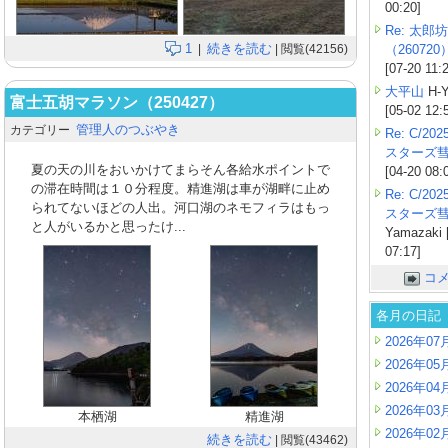
00:20]
Re: 太郎坊
1
続きを読む
|
| 閲覧(42156)
（260720
[07-20 11:
大平山
H-Y
富士五胡マラソン（250427）
[05-02 12:
管理人のつぶやき
カテゴリー
Re: C/2
スターズ
夏の天の川をおいかけてまらそん各給水ポイントで
[04-20 08:
の滞在時間は１０分程度。精進湖は車が湖畔に止め
Re: C/2
られてないほどの人出。河口湖のネモフィラはもっ
スターズ
と人がいるかと思ったけ...
Yamazaki 
07:17]
コ
各月の日記
2026年07
2026年05
2026年04
2026年03
本栖湖
精進湖
2026年02
続きを読む
| 閲覧(43462)