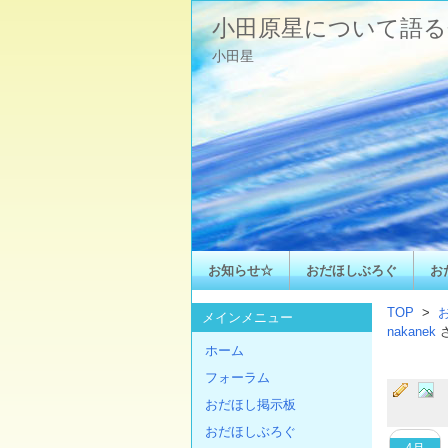
小田原星について語る
小田星
お知らせ☆
おだほしぶろぐ
お
TOP
>
メインメニュー
nakanek
ホーム
フォーラム
おだほし掲示板
おだほしぶろぐ