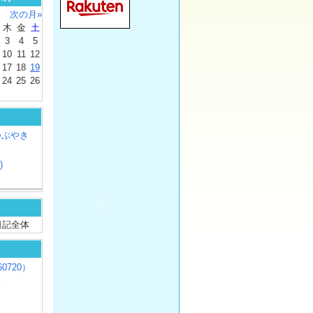
次の月»
木
金
土
3
4
5
10
11
12
17
18
19
24
25
26
つぶやき
)
/ 日記全体
0720）
じ
）