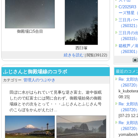
C/2025
ーズ彗星（2
三日月パ
（260321
御殿場口5合目
三日月の
（260315
箱根芦ノ
西臼塚
（260301
続きを読む
| 閲覧(39122)
ふじさんと御殿場線のコラボ
最近のコメ
Re: 太郎坊
管理人のつぶやき
カテゴリー
（260720
k_kubotera
田ぼに水がはられていて見事な逆さ富士。途中仮眠
08:15]
したので紅富士には間に合わず。御殿場始発の御殿
場線とその次をとって・・・ふじさんとふじさん号
Re: 太郎坊
のこらぼをかんがえたけ...
（260720
[07-23 12:
Re: 太郎坊
（260720
yomaiboshi