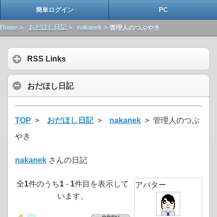
簡単ログイン
PC
Home
>
おだほし日記
>
nakanek
> 管理人のつぶやき
RSS Links
おだほし日記
TOP
>
おだほし日記
>
nakanek
> 管理人のつぶ
やき
nakanek
さんの日記
全
1
件のうち
1
-
1
件目を表示して
アバター
います。