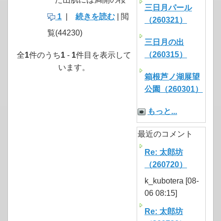
三日月パール
1
|
続きを読む
| 閲
（260321）
覧(44230)
三日月の出
（260315）
全
1
件のうち
1
-
1
件目を表示して
います。
箱根芦ノ湖展望
公園（260301）
もっと...
最近のコメント
Re: 太郎坊
（260720）
k_kubotera [08-
06 08:15]
Re: 太郎坊