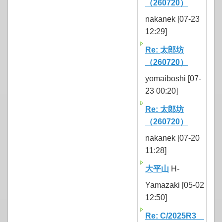
（260720）
nakanek [07-23
12:29]
Re: 太郎坊
（260720）
yomaiboshi [07-
23 00:20]
Re: 太郎坊
（260720）
nakanek [07-20
11:28]
大平山
H-
Yamazaki [05-02
12:50]
Re: C/2025R3