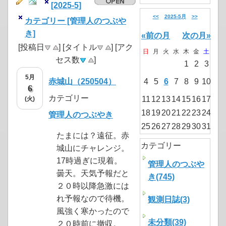
[2025-5]
<<
2025-5月
>>
カテゴリー [管理人のつぶや
き]
«前の月
次の月»
[投稿日
] [タイトル
] [アク
日
月
火
水
木
金
土
セス数
]
1
2
3
5月
赤城山（250504）
4
5
6
7
8
9
10
6
カテゴリー
11
12
13
14
15
16
17
(火)
18
19
20
21
22
23
24
管理人のつぶやき
25
26
27
28
29
30
31
たまには？遠征。赤
カテゴリー
城山にチャレンジ。
17時過ぎに現着。
管理人のつぶや
曇天。天気予報だと
き(745)
２０時以降急激には
れ予報なので待機。
観測日誌(3)
風強く寒かったので
未分類(39)
２０時前に撤収。