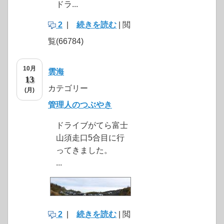
ドラ...
2
|
続きを読む
| 閲
覧(66784)
10月
雲海
13
カテゴリー
(月)
管理人のつぶやき
ドライブがてら富士
山須走口5合目に行
ってきました。
...
2
|
続きを読む
| 閲