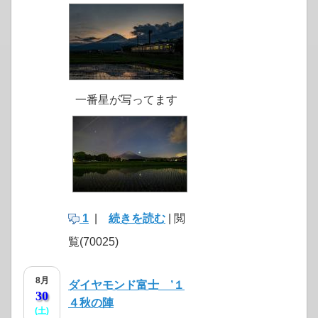
click to expand contents
click to expand contents
一番星が写ってます
1
|
続きを読む
| 閲
覧(70025)
8月
ダイヤモンド富士 ’１
30
４秋の陣
(土)