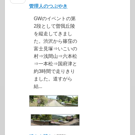
管理人のつぶやき
GWのイベントの第
2段として曽我丘陵
を縦走してきまし
た。渋沢から篠窪の
富士見塚⇒いこいの
村⇒浅間山⇒六本松
⇒一本松⇒国府津と
約3時間で走りきり
ました。道すがら
結...