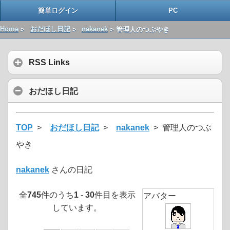
簡単ログイン
PC
Home
>
おだほし日記
>
nakanek
> 管理人のつぶやき
RSS Links
おだほし日記
TOP
>
おだほし日記
>
nakanek
> 管理人のつぶ
やき
nakanek
さんの日記
全
745
件のうち
1
-
30
件目を表示
アバター
しています。