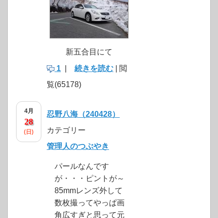
新五合目にて
1
|
続きを読む
| 閲
覧(65178)
4月
忍野八海（240428）
28
カテゴリー
(日)
管理人のつぶやき
パールなんです
が・・・ピントが～
85mmレンズ外して
数枚撮ってやっぱ画
角広すぎと思って元