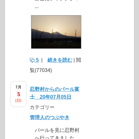
...
5
|
続きを読む
| 閲
覧(77034)
7月
忍野村からのパール富
5
士 20年07月05日
(日)
カテゴリー
管理人のつぶやき
パールを見に忍野村
へ行ってきました