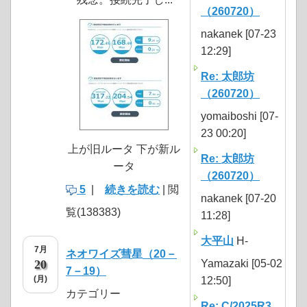
（260720）
nakanek [07-23
12:29]
Re: 太郎坊
（260720）
yomaiboshi [07-
23 00:20]
上が旧ルータ 下が新ル
Re: 太郎坊
ータ
（260720）
5
|
続きを読む
| 閲
nakanek [07-20
覧(138383)
11:28]
大平山
H-
7月
ネオワイズ彗星（20－
20
Yamazaki [05-02
7－19）
(月)
12:50]
カテゴリー
Re: C/2025R3