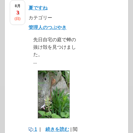
8月
夏ですね
3
カテゴリー
(日)
管理人のつぶやき
先日自宅の庭で蝉の
抜け殻を見つけまし
た。
...
1
|
続きを読む
| 閲