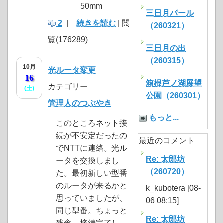
50mm
三日月パール
2
|
続きを読む
| 閲
（260321）
覧(176289)
三日月の出
（260315）
10月
光ルータ変更
16
箱根芦ノ湖展望
カテゴリー
(土)
公園（260301）
管理人のつぶやき
もっと...
このところネット接
続が不安定だったの
最近のコメント
でNTTに連絡。光ル
Re: 太郎坊
ータを交換しまし
（260720）
た。最初新しい型番
のルータが来るかと
k_kubotera [08-
思っていましたが、
06 08:15]
同じ型番。ちょっと
Re: 太郎坊
残念。接続完了し...