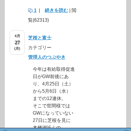
1
|
続きを読む
| 閲
覧(62313)
4月
芝桜と富士
27
カテゴリー
(月)
管理人のつぶやき
今年は有給取得促進
日がGW前後にあ
り、4月25日（土）
から5月6日（水）
までの12連休。
そこで世間様では
GWになっていない
27日に芝桜を見に
本栖湖近くの