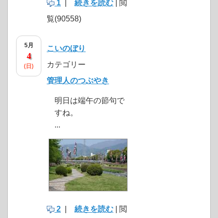
1
|
続きを読む
| 閲
覧(90558)
5月
こいのぼり
4
カテゴリー
(日)
管理人のつぶやき
明日は端午の節句で
すね。
...
2
|
続きを読む
| 閲