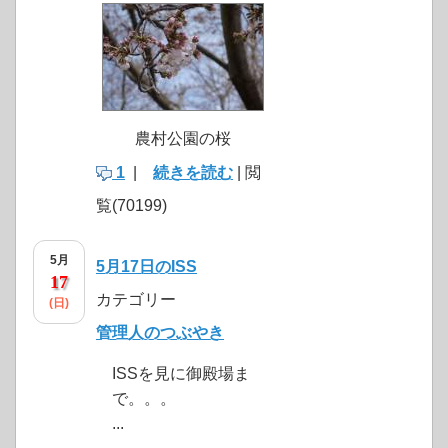
農村公園の桜
1
|
続きを読む
| 閲
覧(70199)
5月
5月17日のISS
17
カテゴリー
(日)
管理人のつぶやき
click to expand contents
ISSを見に御殿場ま
で。。。
click to expand contents
...