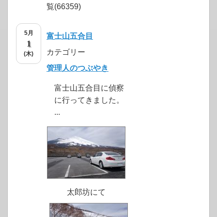
覧(66359)
5月
富士山五合目
1
カテゴリー
(木)
管理人のつぶやき
富士山五合目に偵察
に行ってきました。
...
太郎坊にて