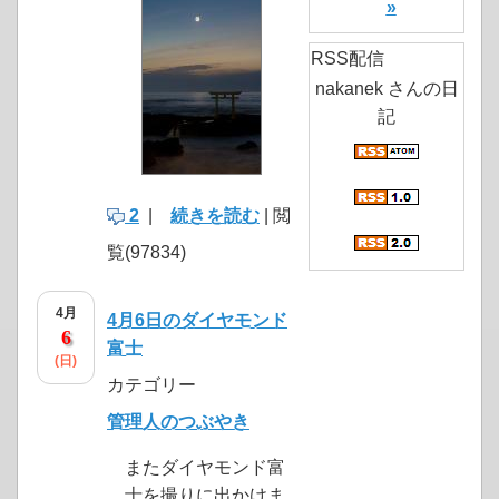
»
RSS配信
nakanek さんの日
記
2
|
続きを読む
| 閲
覧(97834)
4月
4月6日のダイヤモンド
6
富士
(日)
カテゴリー
管理人のつぶやき
またダイヤモンド富
士を撮りに出かけま