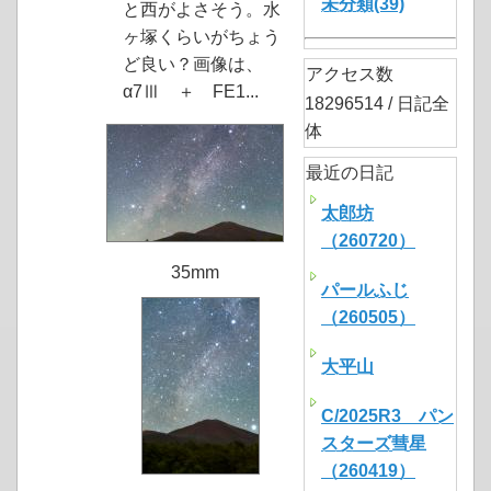
未分類(39)
と西がよさそう。水
ヶ塚くらいがちょう
ど良い？画像は、
アクセス数
α7Ⅲ ＋ FE1...
18296514 / 日記全
体
最近の日記
太郎坊
（260720）
35mm
パールふじ
（260505）
大平山
C/2025R3 パン
スターズ彗星
（260419）