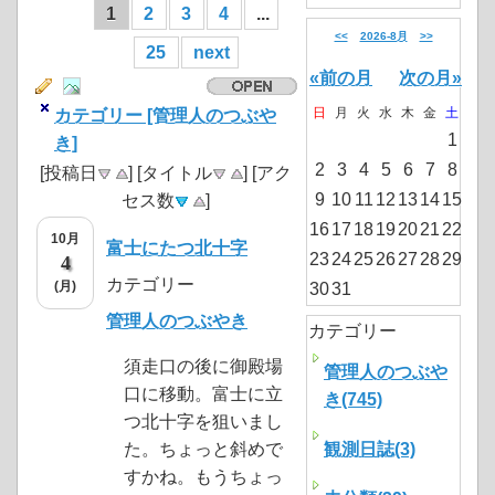
1
2
3
4
...
<<
2026-8月
>>
25
next
«前の月
次の月»
日
月
火
水
木
金
土
カテゴリー [管理人のつぶや
1
き]
2
3
4
5
6
7
8
[投稿日
] [タイトル
] [アク
9
10
11
12
13
14
15
セス数
]
16
17
18
19
20
21
22
10月
富士にたつ北十字
23
24
25
26
27
28
29
4
カテゴリー
(月)
30
31
管理人のつぶやき
カテゴリー
須走口の後に御殿場
管理人のつぶや
口に移動。富士に立
き(745)
つ北十字を狙いまし
た。ちょっと斜めで
観測日誌(3)
すかね。もうちょっ