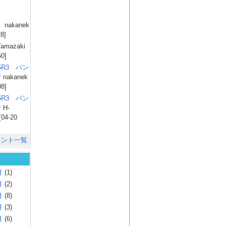
）
nakanek
28]
amazaki
50]
025R3 パン
彗
nakanek
08]
025R3 パン
彗
H-
[04-20
メント一覧
月
(1)
月
(2)
月
(8)
月
(3)
月
(6)