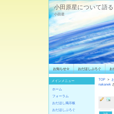
小田原星について語る
小田星
お知らせ☆
おだほしぶろぐ
お
TOP
>
メインメニュー
nakanek
ホーム
フォーラム
おだほし掲示板
おだほしぶろぐ