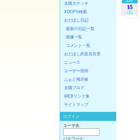
2月
太陽スケッチ
15
XOOPS検索
(土)
おだほし日記
最新の日記一覧
画像一覧
コメント一覧
おだほし的富岳百景
ニュース
ユーザー招待
ふぉと掲示板
太陽ブログ
WEBリンク集
サイトマップ
ログイン
ユーザ名:
パスワード: