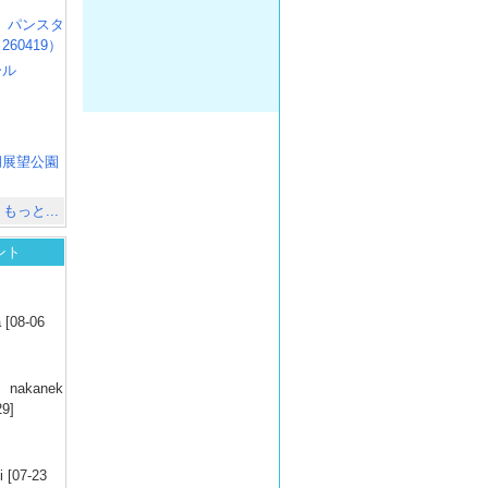
R3 パンスタ
60419）
ール
）
出
）
湖展望公園
）
もっと...
ント
）
 [08-06
）
nakanek
29]
）
 [07-23