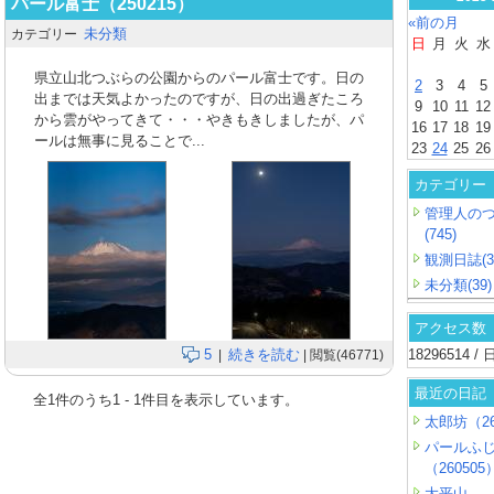
パール富士（250215）
«前の月
未分類
カテゴリー
日
月
火
水
県立山北つぶらの公園からのパール富士です。日の
2
3
4
5
出までは天気よかったのですが、日の出過ぎたころ
9
10
11
12
から雲がやってきて・・・やきもきしましたが、パ
16
17
18
19
ールは無事に見ることで...
23
24
25
26
カテゴリー
管理人の
(745)
観測日誌(3
未分類(39)
アクセス数
5
続きを読む
18296514 
|
| 閲覧(46771)
最近の日記
全
1
件のうち
1
-
1
件目を表示しています。
太郎坊（26
パールふ
（260505
大平山