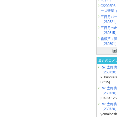
C/2025
ーズ彗星（2
三日月パ
（260321
三日月の
（260315
箱根芦ノ
（260301
最近のコメ
Re: 太郎坊
（260720
k_kubotera
08:15]
Re: 太郎坊
（260720
[07-23 12:
Re: 太郎坊
（260720
yomaiboshi