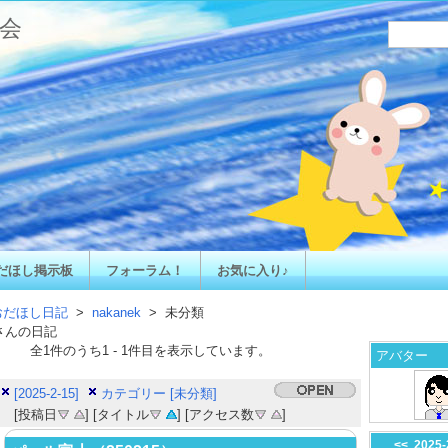
会
だほし掲示板
フォーラム！
お気に入り♪
おだほし日記
>
nakanek
> 未分類
さんの日記
全
1
件のうち
1
-
1
件目を表示しています。
アバター
[2025-2-15]
カテゴリー [未分類]
[投稿日
] [タイトル
] [アクセス数
]
<<
2025