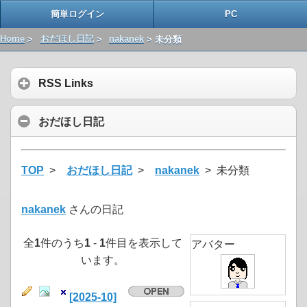
簡単ログイン
PC
Home
>
おだほし日記
>
nakanek
> 未分類
RSS Links
おだほし日記
TOP
>
おだほし日記
>
nakanek
> 未分類
nakanek
さんの日記
全
1
件のうち
1
-
1
件目を表示して
アバター
います。
[2025-10]