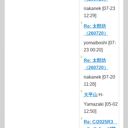
nakanek [07-23
12:29]
Re: 太郎坊
（260720）
yomaiboshi [07-
23 00:20]
Re: 太郎坊
（260720）
nakanek [07-20
11:28]
大平山
H-
Yamazaki [05-02
12:50]
Re: C/2025R3