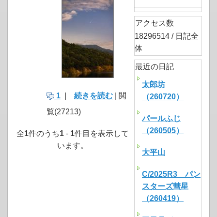
アクセス数
18296514 / 日記全
体
最近の日記
太郎坊
1
|
続きを読む
| 閲
（260720）
覧(27213)
パールふじ
（260505）
全
1
件のうち
1
-
1
件目を表示して
います。
大平山
C/2025R3 パン
スターズ彗星
（260419）