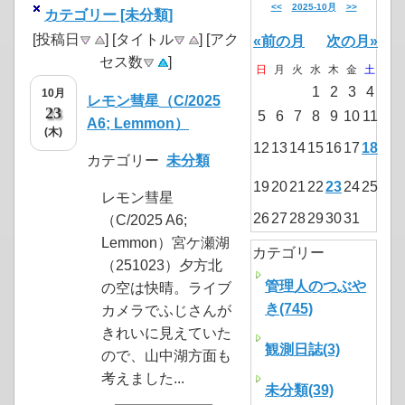
<<
2025-10月
>>
カテゴリー [未分類]
[投稿日
] [タイトル
] [アク
«前の月
次の月»
セス数
]
日
月
火
水
木
金
土
1
2
3
4
10月
レモン彗星（C/2025
23
5
6
7
8
9
10
11
A6; Lemmon）
(木)
12
13
14
15
16
17
18
カテゴリー
未分類
19
20
21
22
23
24
25
レモン彗星
26
27
28
29
30
31
（C/2025 A6;
Lemmon）宮ケ瀬湖
カテゴリー
（251023）夕方北
管理人のつぶや
の空は快晴。ライブ
き(745)
カメラでふじさんが
きれいに見えていた
観測日誌(3)
ので、山中湖方面も
考えました...
未分類(39)