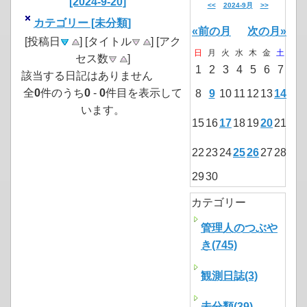
[2024-9-20]
<<
2024-9月
>>
カテゴリー [未分類]
«前の月
次の月»
[投稿日
] [タイトル
] [アク
日
月
火
水
木
金
土
セス数
]
1
2
3
4
5
6
7
該当する日記はありません
全
0
件のうち
0
-
0
件目を表示して
8
9
10
11
12
13
14
います。
15
16
17
18
19
20
21
22
23
24
25
26
27
28
29
30
カテゴリー
管理人のつぶや
き(745)
観測日誌(3)
未分類(39)