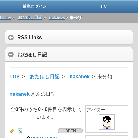
簡単ログイン
PC
Home
>
おだほし日記
>
nakanek
> 未分類
RSS Links
おだほし日記
TOP
>
おだほし日記
>
nakanek
> 未分類
nakanek
さんの日記
全
0
件のうち
0
-
0
件目を表示して
アバター
います。