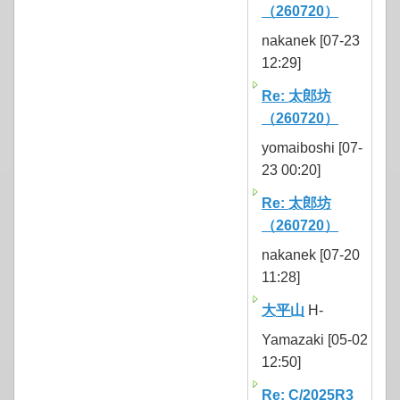
（260720）
nakanek [07-23
12:29]
Re: 太郎坊
（260720）
yomaiboshi [07-
23 00:20]
Re: 太郎坊
（260720）
nakanek [07-20
11:28]
大平山
H-
Yamazaki [05-02
12:50]
Re: C/2025R3