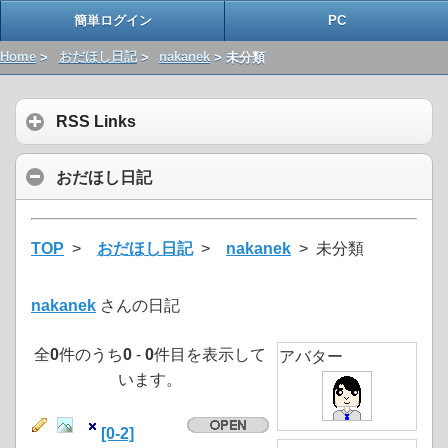
簡単ログイン
PC
Home
>
おだほし日記
>
nakanek
> 未分類
RSS Links
おだほし日記
TOP
>
おだほし日記
>
nakanek
> 未分類
nakanek
さんの日記
全
0
件のうち
0
-
0
件目を表示して
アバター
います。
[0-2]