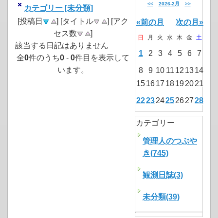
<<
2026-2月
>>
カテゴリー [未分類]
[投稿日
] [タイトル
] [アク
«前の月
次の月»
セス数
]
日
月
火
水
木
金
土
該当する日記はありません
1
2
3
4
5
6
7
全
0
件のうち
0
-
0
件目を表示して
います。
8
9
10
11
12
13
14
15
16
17
18
19
20
21
22
23
24
25
26
27
28
カテゴリー
管理人のつぶや
き(745)
観測日誌(3)
未分類(39)