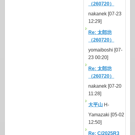
（260720）
nakanek [07-23
12:29]
Re: 太郎坊
（260720）
yomaiboshi [07-
23 00:20]
Re: 太郎坊
（260720）
nakanek [07-20
11:28]
大平山
H-
Yamazaki [05-02
12:50]
Re: C/2025R3