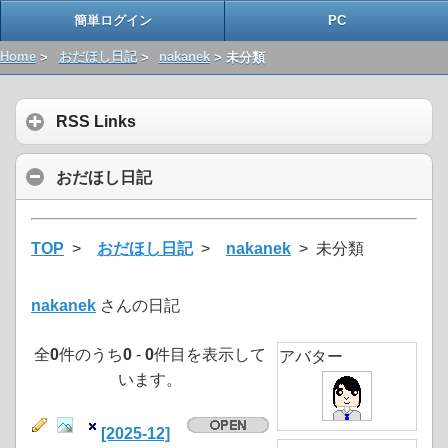
簡単ログイン
PC
Home
>
おだほし日記
>
nakanek
> 未分類
RSS Links
おだほし日記
TOP
>
おだほし日記
>
nakanek
> 未分類
nakanek
さんの日記
全
0
件のうち
0
-
0
件目を表示して
アバター
います。
[2025-12]