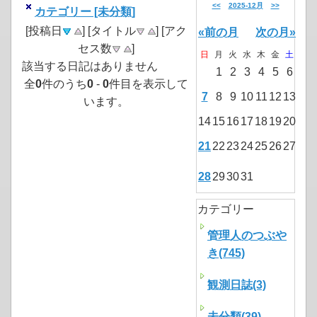
<<
2025-12月
>>
カテゴリー [未分類]
[投稿日
] [タイトル
] [アク
«前の月
次の月»
セス数
]
日
月
火
水
木
金
土
該当する日記はありません
1
2
3
4
5
6
全
0
件のうち
0
-
0
件目を表示して
7
8
9
10
11
12
13
います。
14
15
16
17
18
19
20
21
22
23
24
25
26
27
28
29
30
31
カテゴリー
管理人のつぶや
き(745)
観測日誌(3)
未分類(39)