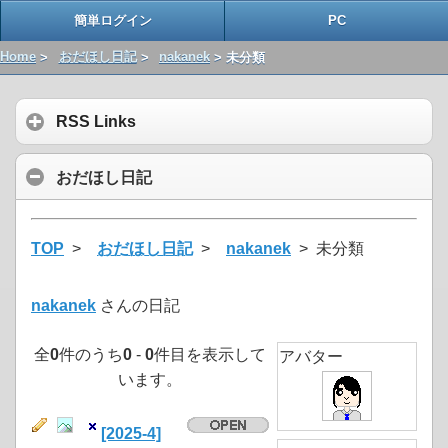
簡単ログイン
PC
Home
>
おだほし日記
>
nakanek
> 未分類
RSS Links
おだほし日記
TOP
>
おだほし日記
>
nakanek
> 未分類
nakanek
さんの日記
全
0
件のうち
0
-
0
件目を表示して
アバター
います。
[2025-4]