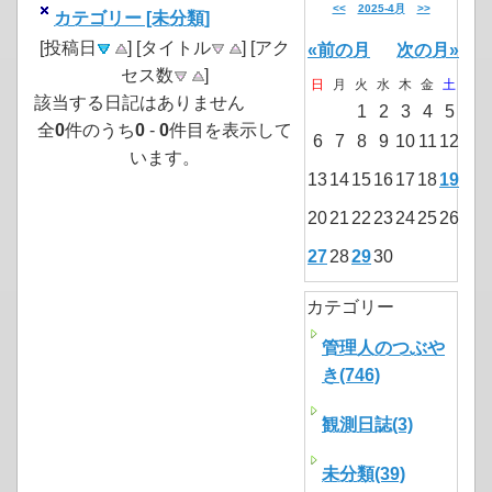
<<
2025-4月
>>
カテゴリー [未分類]
[投稿日
] [タイトル
] [アク
«前の月
次の月»
セス数
]
日
月
火
水
木
金
土
該当する日記はありません
1
2
3
4
5
全
0
件のうち
0
-
0
件目を表示して
6
7
8
9
10
11
12
います。
13
14
15
16
17
18
19
20
21
22
23
24
25
26
27
28
29
30
カテゴリー
管理人のつぶや
き(746)
観測日誌(3)
未分類(39)