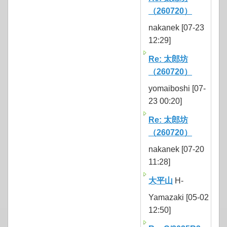
（260720）
nakanek [07-23
12:29]
Re: 太郎坊
（260720）
yomaiboshi [07-
23 00:20]
Re: 太郎坊
（260720）
nakanek [07-20
11:28]
大平山
H-
Yamazaki [05-02
12:50]