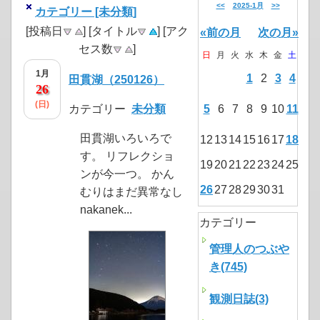
<<
2025-1月
>>
カテゴリー [未分類]
[投稿日
] [タイトル
] [アク
«前の月
次の月»
セス数
]
日
月
火
水
木
金
土
1月
1
2
3
4
田貫湖（250126）
26
(日)
カテゴリー
未分類
5
6
7
8
9
10
11
田貫湖いろいろで
12
13
14
15
16
17
18
す。 リフレクショ
19
20
21
22
23
24
25
ンが今一つ。 かん
26
27
28
29
30
31
むりはまだ異常なし
nakanek...
カテゴリー
管理人のつぶや
き(745)
観測日誌(3)