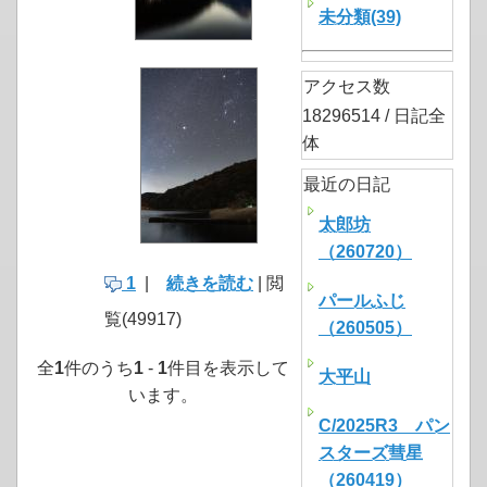
未分類(39)
アクセス数
18296514 / 日記全
体
最近の日記
太郎坊
（260720）
1
|
続きを読む
| 閲
パールふじ
覧(49917)
（260505）
全
1
件のうち
1
-
1
件目を表示して
大平山
います。
C/2025R3 パン
スターズ彗星
（260419）