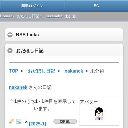
簡単ログイン
PC
Home
>
おだほし日記
>
nakanek
> 未分類
RSS Links
おだほし日記
TOP
>
おだほし日記
>
nakanek
> 未分類
nakanek
さんの日記
全
1
件のうち
1
-
1
件目を表示して
アバター
います。
[2025-1]