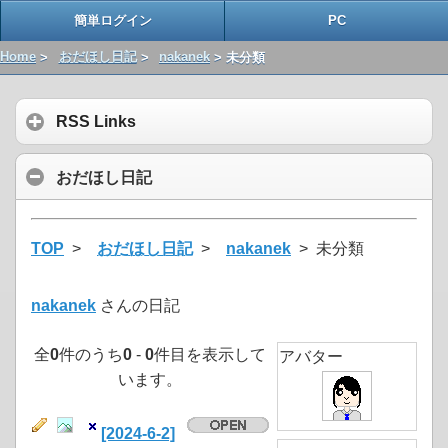
簡単ログイン
PC
Home
>
おだほし日記
>
nakanek
> 未分類
RSS Links
おだほし日記
TOP
>
おだほし日記
>
nakanek
> 未分類
nakanek
さんの日記
全
0
件のうち
0
-
0
件目を表示して
アバター
います。
[2024-6-2]