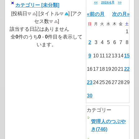
<<
2024-6月
>>
カテゴリー [未分類]
[投稿日
] [タイトル
] [アク
«前の月
次の月»
セス数
]
日
月
火
水
木
金
土
該当する日記はありません
1
全
0
件のうち
0
-
0
件目を表示して
2
3
4
5
6
7
8
います。
9
10
11
12
13
14
15
16
17
18
19
20
21
22
23
24
25
26
27
28
29
30
カテゴリー
管理人のつぶや
き(746)