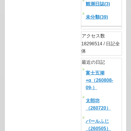
観測日誌(3)
未分類(39)
アクセス数
18296514 / 日記全
体
最近の日記
富士五湖
+α（260808-
09-）
太郎坊
（260720）
パールふじ
（260505）