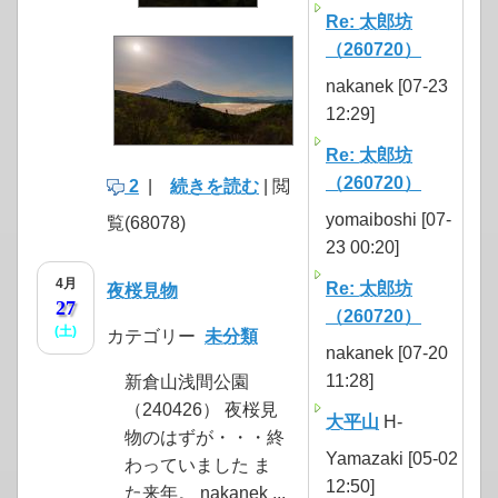
Re: 太郎坊
（260720）
nakanek [07-23
12:29]
Re: 太郎坊
（260720）
2
|
続きを読む
| 閲
yomaiboshi [07-
覧(68078)
23 00:20]
4月
Re: 太郎坊
夜桜見物
27
（260720）
(土)
カテゴリー
未分類
nakanek [07-20
11:28]
新倉山浅間公園
（240426） 夜桜見
大平山
H-
物のはずが・・・終
Yamazaki [05-02
わっていました ま
12:50]
た来年。 nakanek ...