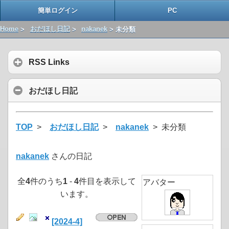
簡単ログイン
PC
Home
>
おだほし日記
>
nakanek
> 未分類
RSS Links
おだほし日記
TOP
>
おだほし日記
>
nakanek
> 未分類
nakanek
さんの日記
全
4
件のうち
1
-
4
件目を表示して
アバター
います。
[2024-4]