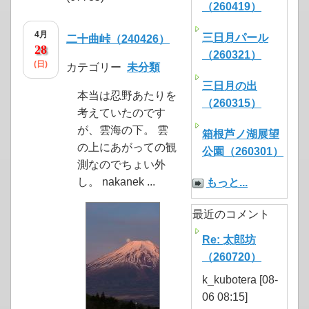
（260419）
4月
三日月パール
二十曲峠（240426）
28
（260321）
(日)
カテゴリー
未分類
三日月の出
本当は忍野あたりを
（260315）
考えていたのです
が、雲海の下。 雲
箱根芦ノ湖展望
の上にあがっての観
公園（260301）
測なのでちょい外
し。 nakanek ...
もっと...
最近のコメント
Re: 太郎坊
（260720）
k_kubotera [08-
06 08:15]