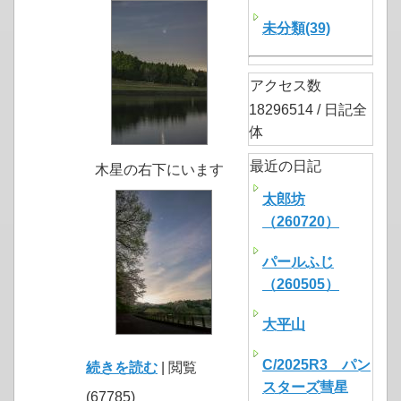
未分類(39)
アクセス数
18296514 / 日記全
体
最近の日記
木星の右下にいます
太郎坊
（260720）
パールふじ
（260505）
大平山
C/2025R3 パン
続きを読む
| 閲覧
スターズ彗星
(67785)