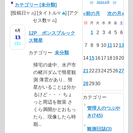
<<
2024-4月
>>
カテゴリー [未分類]
[投稿日
] [タイトル
] [アク
«前の月
次の月»
セス数
]
日
月
火
水
木
金
土
4月
1
2
3
4
5
6
12P ポンスブルック
13
ス彗星
(土)
7
8
9
10
11
12
13
カテゴリー
未分類
14
15
16
17
18
19
20
帰宅の途中、水戸市
21
22
23
24
25
26
27
の楮川ダムで彗星観
測 薄雲があり、彗
28
29
30
星がいることは分か
るけど・・・ ちょ
カテゴリー
っと周辺を散策 さ
管理人のつぶや
くら満開かとおもっ
き(745)
たら、現像したら時
期...
観測日誌(3)