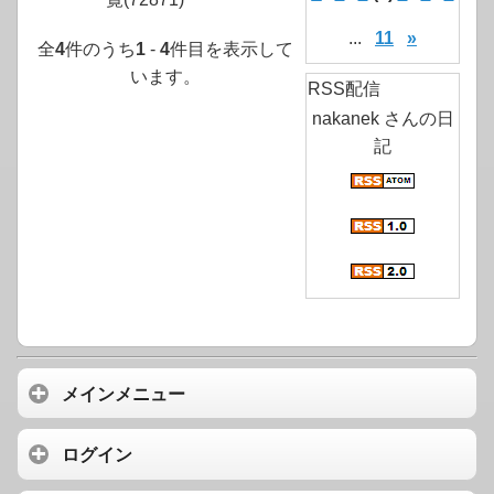
...
11
»
全
4
件のうち
1
-
4
件目を表示して
います。
RSS配信
nakanek さんの日
記
メインメニュー
ログイン