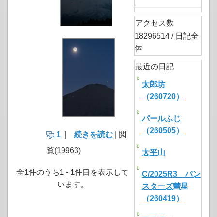
アクセス数
18296514 / 日記全
体
最近の日記
太郎坊
（260720）
パールふじ
（260505）
1
|
続きを読む
| 閲
覧(19963)
大平山
全
1
件のうち
1
-
1
件目を表示して
C/2025R3 パン
います。
スターズ彗星
（260419）