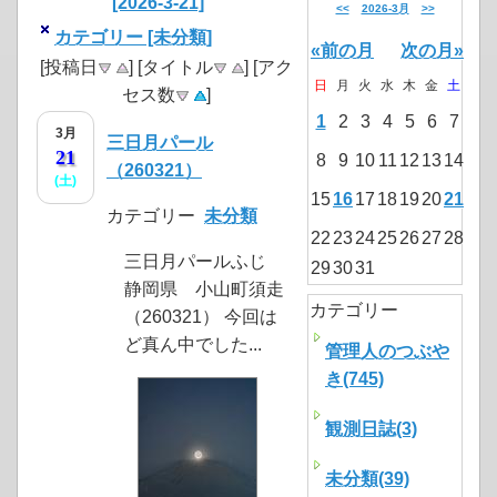
[2026-3-21]
<<
2026-3月
>>
カテゴリー [未分類]
«前の月
次の月»
[投稿日
] [タイトル
] [アク
日
月
火
水
木
金
土
セス数
]
1
2
3
4
5
6
7
3月
三日月パール
21
8
9
10
11
12
13
14
（260321）
(土)
15
16
17
18
19
20
21
カテゴリー
未分類
22
23
24
25
26
27
28
三日月パールふじ
29
30
31
静岡県 小山町須走
カテゴリー
（260321） 今回は
ど真ん中でした...
管理人のつぶや
き(745)
観測日誌(3)
未分類(39)