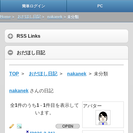
簡単ログイン
PC
Home
>
おだほし日記
>
nakanek
> 未分類
RSS Links
おだほし日記
TOP
>
おだほし日記
>
nakanek
> 未分類
nakanek
さんの日記
全
1
件のうち
1
-
1
件目を表示して
アバター
います。