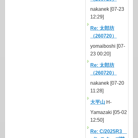
nakanek [07-23
12:29]
Re: 太郎坊
（260720）
yomaiboshi [07-
23 00:20]
Re: 太郎坊
（260720）
nakanek [07-20
11:28]
大平山
H-
Yamazaki [05-02
12:50]
Re: C/2025R3