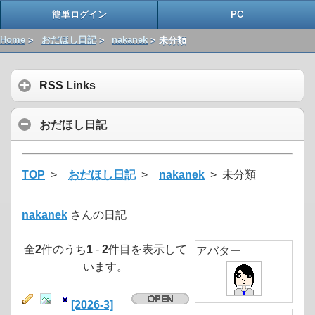
簡単ログイン
PC
Home
>
おだほし日記
>
nakanek
> 未分類
RSS Links
おだほし日記
TOP
>
おだほし日記
>
nakanek
> 未分類
nakanek
さんの日記
全
2
件のうち
1
-
2
件目を表示して
アバター
います。
[2026-3]