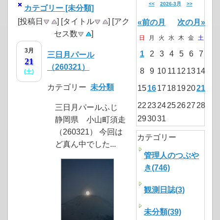
<<
2026-3月
>>
カテゴリー [未分類]
[投稿日
] [タイトル
] [アク
«前の月
次の月»
セス数
]
日
月
火
水
木
金
土
3月
1
2
3
4
5
6
7
三日月パール
21
（260321）
8
9
10
11
12
13
14
(土)
カテゴリー
未分類
15
16
17
18
19
20
21
22
23
24
25
26
27
28
三日月パールふじ
29
30
31
静岡県 小山町須走
（260321） 今回は
カテゴリー
ど真ん中でした...
管理人のつぶや
き(746)
観測日誌(3)
未分類(39)