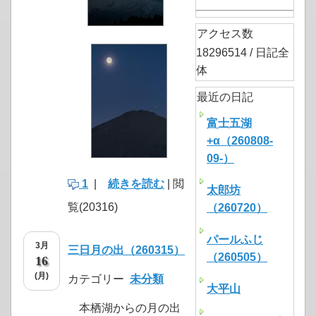
アクセス数
18296514 / 日記全
体
最近の日記
富士五湖
+α（260808-
09-）
1
|
続きを読む
| 閲
太郎坊
覧(20316)
（260720）
パールふじ
3月
三日月の出（260315）
（260505）
16
(月)
カテゴリー
未分類
大平山
本栖湖からの月の出