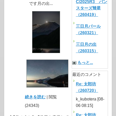
C/2025R3 パン
です月の出...
スターズ彗星
（260419）
三日月パール
（260321）
三日月の出
（260315）
もっと...
最近のコメント
Re: 太郎坊
（260720）
続きを読む
| 閲覧
k_kubotera [08-
(24343)
06 08:15]
Re: 太郎坊