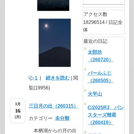
アクセス数
18296514 / 日記全
体
最近の日記
太郎坊
（260720）
パールふじ
1
|
続きを読む
| 閲
（260505）
覧(19956)
大平山
3月
三日月の出（260315）
C/2025R3 パン
16
スターズ彗星
(月)
カテゴリー
未分類
（260419）
本栖湖からの月の出