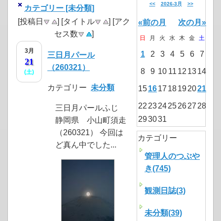
<<
2026-3月
>>
カテゴリー [未分類]
[投稿日
] [タイトル
] [アク
«前の月
次の月»
セス数
]
日
月
火
水
木
金
土
3月
1
2
3
4
5
6
7
三日月パール
21
（260321）
8
9
10
11
12
13
14
(土)
カテゴリー
未分類
15
16
17
18
19
20
21
22
23
24
25
26
27
28
三日月パールふじ
29
30
31
静岡県 小山町須走
（260321） 今回は
カテゴリー
ど真ん中でした...
管理人のつぶや
き(745)
観測日誌(3)
未分類(39)