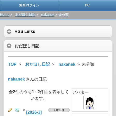
簡単ログイン
PC
Home
>
おだほし日記
>
nakanek
> 未分類
RSS Links
おだほし日記
TOP
>
おだほし日記
>
nakanek
> 未分類
nakanek
さんの日記
全
2
件のうち
1
-
2
件目を表示して
アバター
います。
[2026-3]