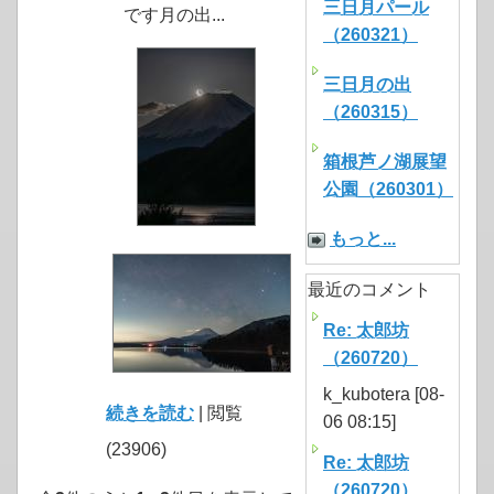
三日月パール
です月の出...
（260321）
三日月の出
（260315）
箱根芦ノ湖展望
公園（260301）
もっと...
最近のコメント
Re: 太郎坊
（260720）
k_kubotera [08-
続きを読む
| 閲覧
06 08:15]
(23906)
Re: 太郎坊
（260720）