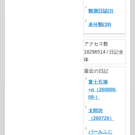
観測日誌(3)
未分類(39)
アクセス数
18296514 / 日記全
体
最近の日記
富士五湖
+α（260808-
09-）
太郎坊
（260720）
パールふじ