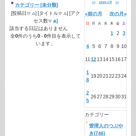
<<
2026-1月
>>
カテゴリー [未分類]
[投稿日
] [タイトル
] [アク
«前の月
次の月»
セス数
]
日
月
火
水
木
金
土
該当する日記はありません
1
2
3
全
0
件のうち
0
-
0
件目を表示して
います。
4
5
6
7
8
9
10
11
12
13
14
15
16
17
1
19
20
21
22
23
24
8
2
26
27
28
29
30
31
5
カテゴリー
管理人のつぶや
き(746)