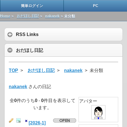
簡単ログイン
PC
Home
>
おだほし日記
>
nakanek
> 未分類
RSS Links
おだほし日記
TOP
>
おだほし日記
>
nakanek
> 未分類
nakanek
さんの日記
全
0
件のうち
0
-
0
件目を表示して
アバター
います。
[2026-1]