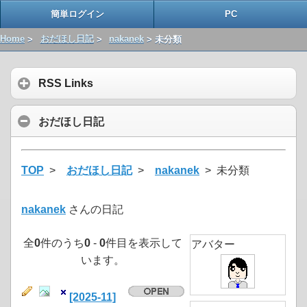
簡単ログイン
PC
Home
>
おだほし日記
>
nakanek
> 未分類
RSS Links
おだほし日記
TOP
>
おだほし日記
>
nakanek
> 未分類
nakanek
さんの日記
全
0
件のうち
0
-
0
件目を表示して
アバター
います。
[2025-11]