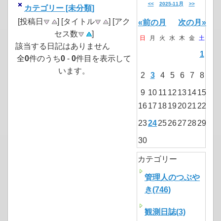
<<
2025-11月
>>
カテゴリー [未分類]
[投稿日
] [タイトル
] [アク
«前の月
次の月»
セス数
]
日
月
火
水
木
金
土
該当する日記はありません
1
全
0
件のうち
0
-
0
件目を表示して
います。
2
3
4
5
6
7
8
9
10
11
12
13
14
15
16
17
18
19
20
21
22
23
24
25
26
27
28
29
30
カテゴリー
管理人のつぶや
き(746)
観測日誌(3)