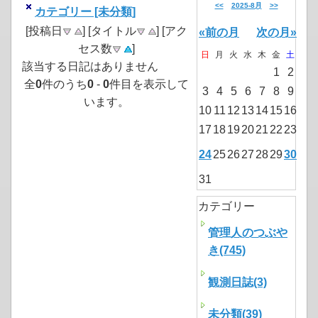
<<
2025-8月
>>
カテゴリー [未分類]
[投稿日
] [タイトル
] [アク
«前の月
次の月»
セス数
]
日
月
火
水
木
金
土
該当する日記はありません
1
2
全
0
件のうち
0
-
0
件目を表示して
3
4
5
6
7
8
9
います。
10
11
12
13
14
15
16
17
18
19
20
21
22
23
24
25
26
27
28
29
30
31
カテゴリー
管理人のつぶや
き(745)
観測日誌(3)
未分類(39)