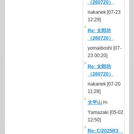
（260720）
nakanek [07-23
12:29]
Re: 太郎坊
（260720）
yomaiboshi [07-
23 00:20]
Re: 太郎坊
（260720）
nakanek [07-20
11:28]
大平山
H-
Yamazaki [05-02
12:50]
Re: C/2025R3