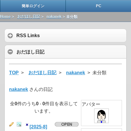
簡単ログイン
PC
Home
>
おだほし日記
>
nakanek
> 未分類
RSS Links
おだほし日記
TOP
>
おだほし日記
>
nakanek
> 未分類
nakanek
さんの日記
全
0
件のうち
0
-
0
件目を表示して
アバター
います。
[2025-8]