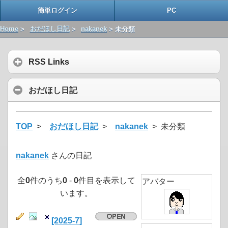
簡単ログイン
PC
Home
>
おだほし日記
>
nakanek
> 未分類
RSS Links
おだほし日記
TOP
>
おだほし日記
>
nakanek
> 未分類
nakanek
さんの日記
全
0
件のうち
0
-
0
件目を表示して
アバター
います。
[2025-7]