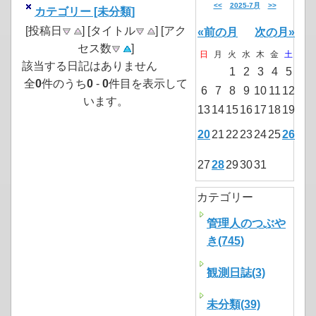
<<
2025-7月
>>
カテゴリー [未分類]
[投稿日
] [タイトル
] [アク
«前の月
次の月»
セス数
]
日
月
火
水
木
金
土
該当する日記はありません
1
2
3
4
5
全
0
件のうち
0
-
0
件目を表示して
6
7
8
9
10
11
12
います。
13
14
15
16
17
18
19
20
21
22
23
24
25
26
27
28
29
30
31
カテゴリー
管理人のつぶや
き(745)
観測日誌(3)
未分類(39)