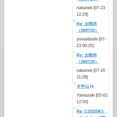
nakanek [07-23
12:29]
Re: 太郎坊
（260720）
yomaiboshi [07-
23 00:20]
Re: 太郎坊
（260720）
nakanek [07-20
11:28]
大平山
H-
Yamazaki [05-02
12:50]
Re: C/2025R3