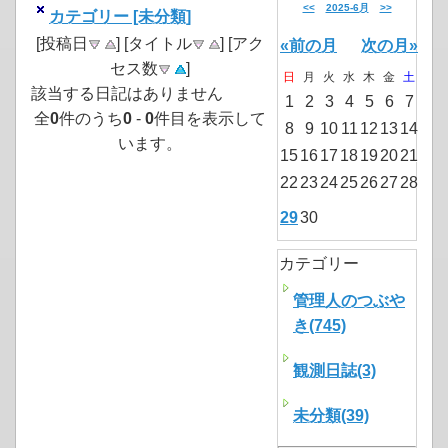
<<
2025-6月
>>
カテゴリー [未分類]
[投稿日
] [タイトル
] [アク
«前の月
次の月»
セス数
]
日
月
火
水
木
金
土
該当する日記はありません
1
2
3
4
5
6
7
全
0
件のうち
0
-
0
件目を表示して
8
9
10
11
12
13
14
います。
15
16
17
18
19
20
21
22
23
24
25
26
27
28
29
30
カテゴリー
管理人のつぶや
き(745)
観測日誌(3)
未分類(39)