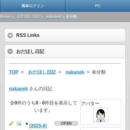
簡単ログイン
PC
Home
>
おだほし日記
>
nakanek
> 未分類
RSS Links
おだほし日記
TOP
>
おだほし日記
>
nakanek
> 未分類
nakanek
さんの日記
全
0
件のうち
0
-
0
件目を表示して
アバター
います。
[2025-6]