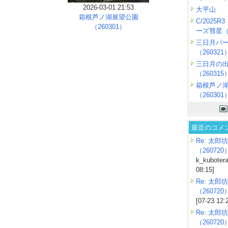
2026-03-01 21:53
大平山
箱根芦ノ湖展望公園
C/2025
（260301）
ーズ彗星（2
三日月パ
（260321
三日月の
（260315
箱根芦ノ
（260301
最近のコメ
Re: 太郎坊
（260720
k_kubotera
08:15]
Re: 太郎坊
（260720
[07-23 12:
Re: 太郎坊
（260720