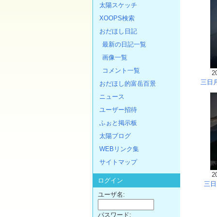
太陽スケッチ
XOOPS検索
おだほし日記
最新の日記一覧
画像一覧
コメント一覧
2
三日月
おだほし的富岳百景
ニュース
ユーザー招待
ふぉと掲示板
太陽ブログ
WEBリンク集
サイトマップ
2
ログイン
三日
ユーザ名:
パスワード: