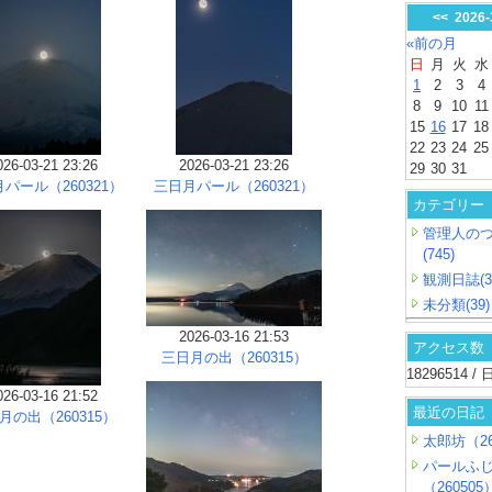
<<
2026
«前の月
日
月
火
水
1
2
3
4
8
9
10
11
15
16
17
18
22
23
24
25
026-03-21 23:26
2026-03-21 23:26
29
30
31
パール（260321）
三日月パール（260321）
カテゴリー
管理人の
(745)
観測日誌(3
未分類(39)
2026-03-16 21:53
アクセス数
三日月の出（260315）
18296514 
026-03-16 21:52
最近の日記
月の出（260315）
太郎坊（26
パールふ
（260505