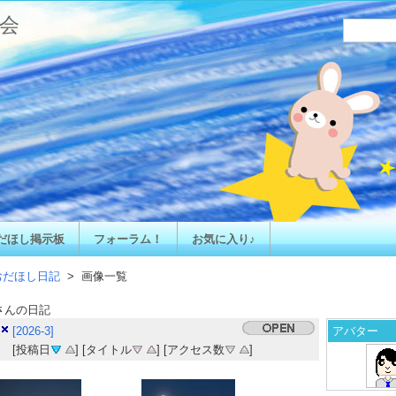
会
だほし掲示板
フォーラム！
お気に入り♪
おだほし日記
> 画像一覧
さんの日記
[2026-3]
アバター
[投稿日
] [タイトル
] [アクセス数
]