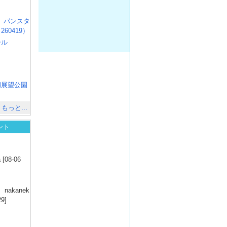
R3 パンスタ
60419）
ール
）
出
）
湖展望公園
）
もっと...
ント
）
 [08-06
）
nakanek
29]
）