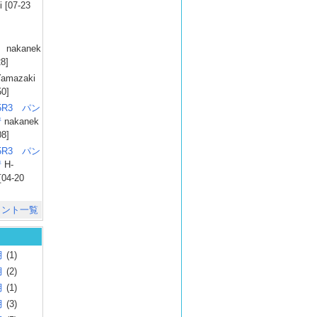
 [07-23
）
nakanek
28]
amazaki
50]
025R3 パン
彗
nakanek
08]
025R3 パン
彗
H-
[04-20
メント一覧
月
(1)
月
(2)
月
(1)
月
(3)