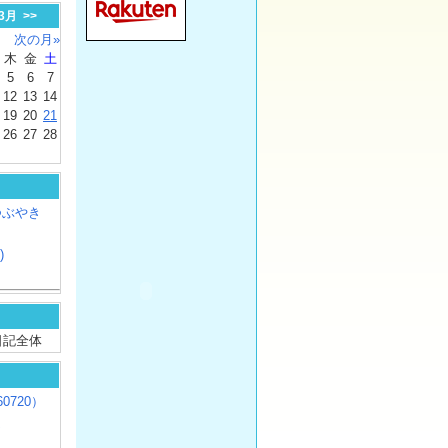
-3月
>>
次の月»
木
金
土
5
6
7
12
13
14
19
20
21
26
27
28
つぶやき
)
/ 日記全体
0720）
じ
）