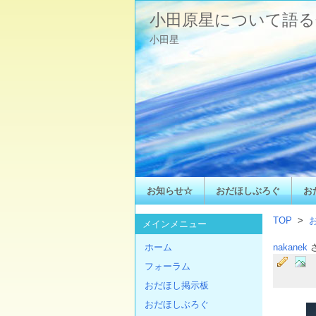
小田原星について語る
小田星
お知らせ☆
おだほしぶろぐ
お
TOP
>
メインメニュー
ホーム
nakanek
フォーラム
おだほし掲示板
おだほしぶろぐ