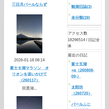
三日月パールならず
観測日誌(3)
未分類(39)
アクセス数
18296514 / 日記全
体
最近の日記
2026-01-18 08:14
富士五湖
富士６湖マラソン オ
+α（260808-
リオンを追いかけて
09-）
（260117）
太郎坊
田貫湖...
（260720）
パールふじ