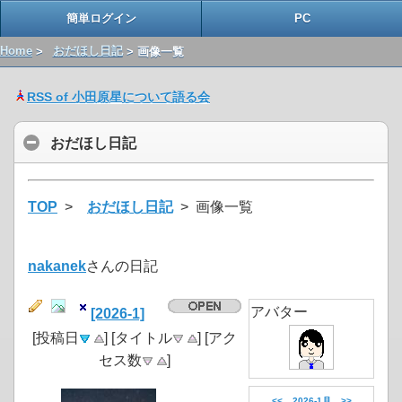
簡単ログイン
PC
Home
>
おだほし日記
> 画像一覧
RSS of 小田原星について語る会
おだほし日記
TOP
>
おだほし日記
> 画像一覧
nakanek
さんの日記
アバター
[2026-1]
[投稿日
] [タイトル
] [アク
セス数
]
<<
2026-1月
>>