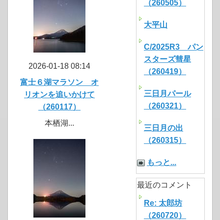
（260505）
大平山
C/2025R3 パン
スターズ彗星
2026-01-18 08:14
（260419）
富士６湖マラソン オ
三日月パール
リオンを追いかけて
（260321）
（260117）
本栖湖...
三日月の出
（260315）
もっと...
最近のコメント
Re: 太郎坊
（260720）