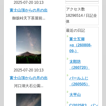
2025-07-20 10:13
アクセス数
富士山頂からの月の出
18296514 / 日記全
御坂峠天下茶屋前...
体
最近の日記
富士五湖
+α（260808-
09-）
太郎坊
（260720）
2025-07-20 10:13
富士山頂からの月の出
パールふじ
（260505）
河口湖大石公園...
大平山
C/2025R3 パン