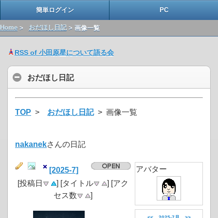
簡単ログイン
PC
Home
>
おだほし日記
> 画像一覧
RSS of 小田原星について語る会
おだほし日記
TOP
>
おだほし日記
> 画像一覧
nakanek
さんの日記
アバター
[2025-7]
[投稿日
] [タイトル
] [アク
セス数
]
<<
2025-7月
>>