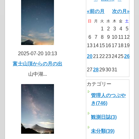
«前の月
次の月»
日
月
火
水
木
金
土
1
2
3
4
5
6
7
8
9
10
11
12
13
14
15
16
17
18
19
2025-07-20 10:13
20
21
22
23
24
25
26
富士山頂からの月の出
27
28
29
30
31
山中湖...
カテゴリー
管理人のつぶや
き(746)
観測日誌(3)
未分類(39)