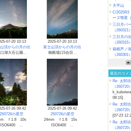
大平山
C/2025
ーズ彗星（2
三日月パ
（260321
三日月の
025-07-20 10:13
2025-07-20 10:13
（260315
山頂からの月の出
富士山頂からの月の出
箱根芦ノ
口湖大石公園...
御殿場口5合目...
（260301
最近のコメ
Re: 太郎坊
（260720
k_kubotera
08:15]
Re: 太郎坊
025-07-26 09:42
2025-07-26 09:42
（260720
250726の星空
250726の星空
[07-23 12:
mm ｆ1.8 10s
24mm ｆ1.8 15s
Re: 太郎坊
ISO6400 ...
ISO6400 ...
（260720