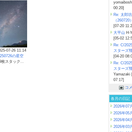
yomaiboshi
00:20]
Re: 太郎坊
（260720
[07-20 11:
大平山
H-Y
[05-02 12:
Re: C/2
025-07-26 11:14
スターズ
250726の星空
[04-20 08:
9枚スタック...
Re: C/2
スターズ
Yamazaki 
07:17]
コ
各月の日記
2026年07
2026年05
2026年04
2026年03