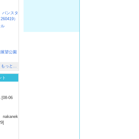
R3 パンスタ
60419）
ール
）
出
）
湖展望公園
）
もっと...
ント
）
 [08-06
）
nakanek
29]
）