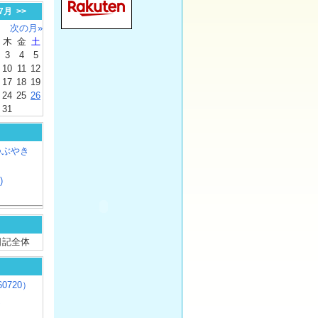
-7月
>>
次の月»
木
金
土
3
4
5
10
11
12
17
18
19
24
25
26
31
つぶやき
)
/ 日記全体
0720）
じ
）