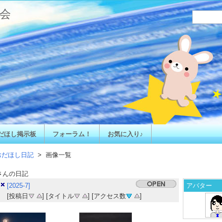
会
だほし掲示板
フォーラム！
お気に入り♪
おだほし日記
> 画像一覧
さんの日記
[2025-7]
アバター
[投稿日
] [タイトル
] [アクセス数
]