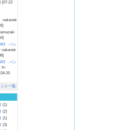
 [07-23
）
nakanek
28]
amazaki
50]
025R3 パン
彗
nakanek
08]
025R3 パン
彗
H-
[04-20
メント一覧
月
(1)
月
(2)
月
(1)
月
(3)