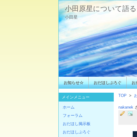
小田原星について語る
小田星
お知らせ☆
おだほしぶろぐ
お
TOP
>
メインメニュー
ホーム
nakanek
フォーラム
おだほし掲示板
おだほしぶろぐ