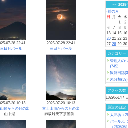
<<
2025
«前の月
日
月
火
水
1
2
6
7
8
9
13
14
15
16
20
21
22
23
025-07-28 22:41
2025-07-28 22:41
27
28
29
30
三日月パール
三日月パール
カテゴリー
管理人の
(745)
観測日誌(3
未分類(39)
アクセス数
18296514 
025-07-20 10:13
2025-07-20 10:13
最近の日記
山頂からの月の出
富士山頂からの月の出
山中湖...
御坂峠天下茶屋前...
太郎坊（26
パールふ
（260505