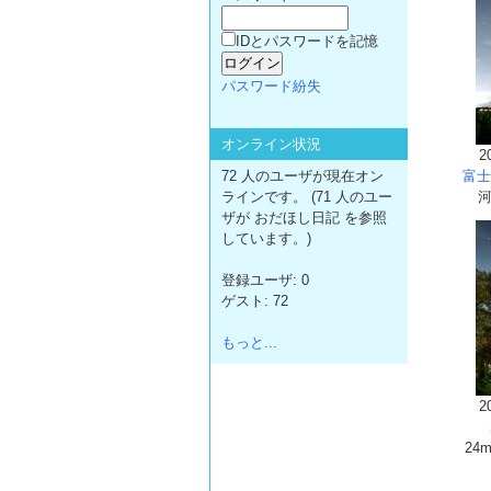
IDとパスワードを記憶
パスワード紛失
オンライン状況
2
72 人のユーザが現在オン
富士
ラインです。 (71 人のユー
河
ザが おだほし日記 を参照
しています。)
登録ユーザ: 0
ゲスト: 72
もっと...
2
24