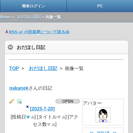
簡単ログイン
PC
Home
>
おだほし日記
> 画像一覧
RSS of 小田原星について語る会
おだほし日記
TOP
>
おだほし日記
> 画像一覧
nakanek
さんの日記
アバター
[2025-7-20]
[投稿日
] [タイトル
] [アク
セス数
]
<<
2025-7月
>>