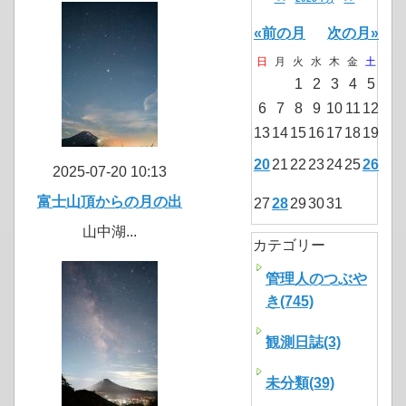
«前の月
次の月»
日
月
火
水
木
金
土
1
2
3
4
5
6
7
8
9
10
11
12
13
14
15
16
17
18
19
20
21
22
23
24
25
26
2025-07-20 10:13
富士山頂からの月の出
27
28
29
30
31
山中湖...
カテゴリー
管理人のつぶや
き(745)
観測日誌(3)
未分類(39)