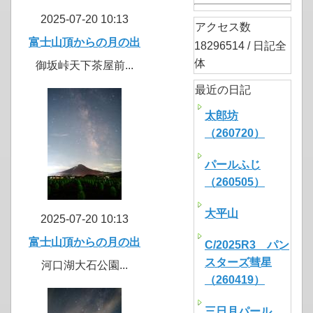
2025-07-20 10:13
アクセス数
富士山頂からの月の出
18296514 / 日記全
体
御坂峠天下茶屋前...
最近の日記
太郎坊
（260720）
パールふじ
（260505）
大平山
2025-07-20 10:13
富士山頂からの月の出
C/2025R3 パン
スターズ彗星
河口湖大石公園...
（260419）
三日月パール