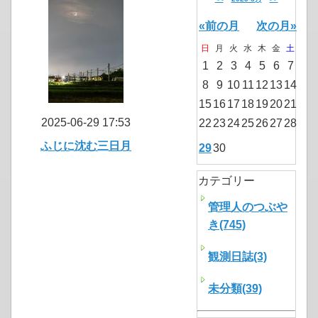
«前の月
次の月»
日
月
火
水
木
金
土
1
2
3
4
5
6
7
8
9
10
11
12
13
14
15
16
17
18
19
20
21
2025-06-29 17:53
22
23
24
25
26
27
28
ふじに沈む三日月
29
30
カテゴリー
管理人のつぶや
き(745)
観測日誌(3)
未分類(39)