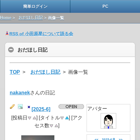
簡単ログイン
PC
Home
>
おだほし日記
> 画像一覧
RSS of 小田原星について語る会
おだほし日記
TOP
>
おだほし日記
> 画像一覧
nakanek
さんの日記
アバター
[2025-6]
[投稿日
] [タイトル
] [アク
セス数
]
<<
2025-6月
>>