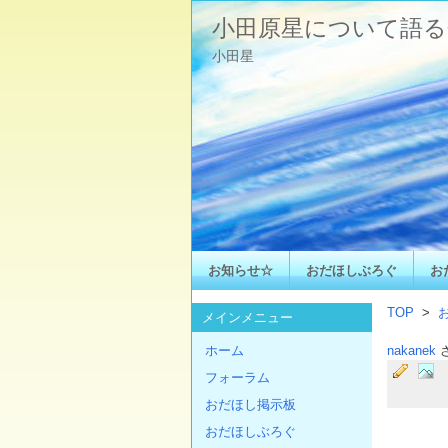
小田原星について語る
小田星
お知らせ☆
おだほしぶろぐ
お
TOP
>
メインメニュー
ホーム
nakanek
フォーラム
おだほし掲示板
おだほしぶろぐ