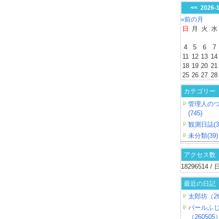
<<
2026-
«前の月
日
月
火
水
4
5
6
7
11
12
13
14
18
19
20
21
25
26
27
28
カテゴリー
管理人の
(745)
観測日誌(3
未分類(39)
アクセス数
18296514 
最近の日記
太郎坊（26
パールふ
（260505