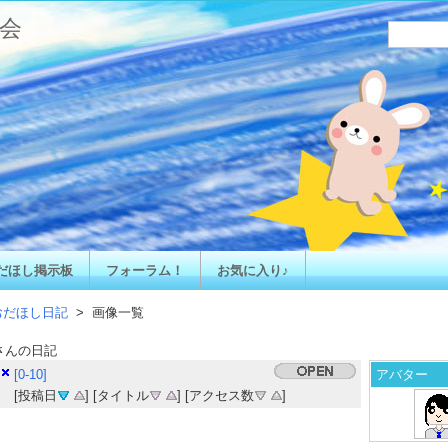
会
だほし掲示板
フォーラム！
お気に入り♪
おだほし日記
> 画像一覧
さんの日記
[0-10]
アバター
[投稿日
] [タイトル
] [アクセス数
]