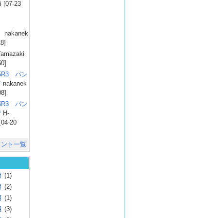
 [07-23
）
nakanek
28]
amazaki
50]
025R3 パン
彗
nakanek
08]
025R3 パン
彗
H-
[04-20
メント一覧
月
(1)
月
(2)
月
(1)
月
(3)