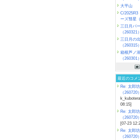
大平山
C/2025
ーズ彗星（2
三日月パ
（260321
三日月の
（260315
箱根芦ノ
（260301
最近のコメ
Re: 太郎坊
（260720
k_kubotera
08:15]
Re: 太郎坊
（260720
[07-23 12:
Re: 太郎坊
（260720