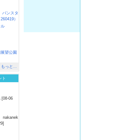
R3 パンスタ
60419）
ール
）
出
）
湖展望公園
）
もっと...
ント
）
 [08-06
）
nakanek
29]
）