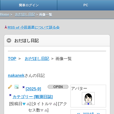
簡単ログイン
PC
Home
>
おだほし日記
> 画像一覧
RSS of 小田原星について語る会
おだほし日記
TOP
>
おだほし日記
> 画像一覧
nakanek
さんの日記
アバター
[2025-9]
カテゴリー [観測日誌]
[投稿日
] [タイトル
] [アク
セス数
]
<<
2025-9月
>>