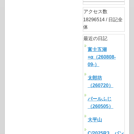
アクセス数
18296514 / 日記全
体
最近の日記
富士五湖
+α（260808-
09-）
太郎坊
（260720）
パールふじ
（260505）
大平山
C/2025R3 パン