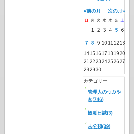
«前の月
次の月»
日
月
火
水
木
金
土
1
2
3
4
5
6
7
8
9
10
11
12
13
14
15
16
17
18
19
20
21
22
23
24
25
26
27
28
29
30
カテゴリー
管理人のつぶや
き(746)
観測日誌(3)
未分類(39)