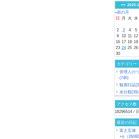
<<
2025-
«前の月
日
月
火
水
2
3
4
5
9
10
11
12
16
17
18
19
23
24
25
26
30
カテゴリー
管理人の
(746)
観測日誌(3
未分類(39)
アクセス数
18296514 
最近の日記
富士五湖
+α（26080