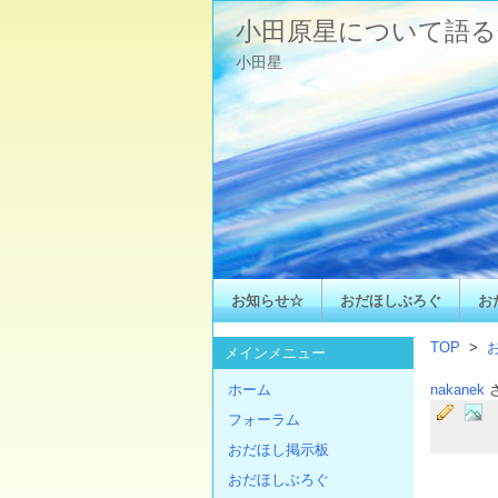
小田原星について語る
小田星
お知らせ☆
おだほしぶろぐ
お
TOP
>
メインメニュー
ホーム
nakanek
フォーラム
おだほし掲示板
おだほしぶろぐ