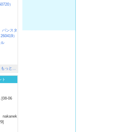
0720）
じ
）
R3 パンスタ
60419）
ール
）
出
）
もっと...
ント
）
 [08-06
）
nakanek
29]