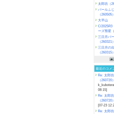
太郎坊（26
パールふ
（260505
大平山
C/2025
ーズ彗星（2
三日月パ
（260321
三日月の
（260315
最近のコメ
Re: 太郎坊
（260720
k_kubotera
08:15]
Re: 太郎坊
（260720
[07-23 12:
Re: 太郎坊