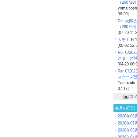
（260720
yomaiboshi
00:20]
Re: 太郎坊
（260720
[07-20 11:
大平山
H-Y
[05-02 12:
Re: C/2
スターズ
[04-20 08:
Re: C/2
スターズ
Yamazaki 
07:17]
コ
各月の日記
2026年08
2026年07
2026年05