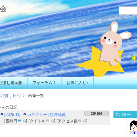
会
だほし掲示板
フォーラム！
お気に入り♪
おだほし日記
> 画像一覧
さんの日記
[2025-11]
カテゴリー [観測日誌]
アバター
[投稿日
] [タイトル
] [アクセス数
]