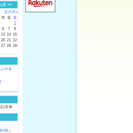
11月
>>
次の月»
木
金
土
1
6
7
8
13
14
15
20
21
22
27
28
29
つぶやき
)
/ 日記全体
8-09-）