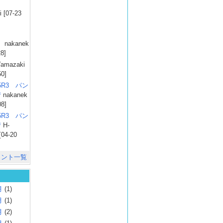
）
 [07-23
）
nakanek
28]
amazaki
50]
025R3 パン
彗
nakanek
08]
025R3 パン
彗
H-
[04-20
メント一覧
月
(1)
月
(1)
月
(2)